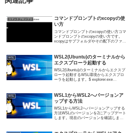
関連記事
コマンドプロンプトのxcopyの使
コマンドプロンプト
い方
コマンドプロンプトのxcopyの使い方コマ
ンドプロンプトのxcopyの使い方です。
xcopyはサブフォルダやその配下のファイ
ルも全てコピーするコマンドです。基本
的には以下の書式です。xcopy コピー元
コピー先「/S /E」オプションを付...
WSL2(Ubuntu)のターミナルから
WSL
エクスプローラ起動する
WSL2(Ubuntu)のターミナルからエクスプ
ローラ起動するWSL環境からエクスプロ
ーラを起動します。$ explorer.exe
.windows terminalから実行すると\\wsl$～
で起動し、VS Codeのターミナルから実
行...
WSL1からWSL2へバージョンア
WSL
ップする方法
WSL1からWSL2へバージョンアップする
方法WSLのバージョンを2にアップデート
します。現在のバージョンを確認しま
す。>wsl -l -v NAME STATE VERSION*
Ubuntu-22.04 Stopped 1PSを管理者権...