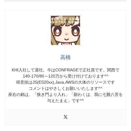
高橋
KHI入社して退社。今はCONFRAGEで正社員です。関西で
140-170/80～120万から受け付けております^^
得意技はJS(ES20xx),Java,AWSの大体のリソースです
コメントはやさしくお願いいたします^^
座右の銘は、「狭き門より入れ」「願わくは、我に七難八苦を
与えたまえ」です^^