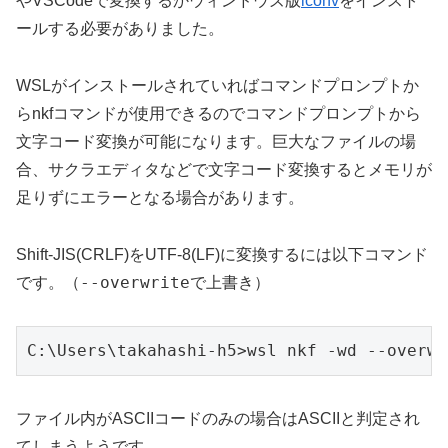
やVSCodeで変換するかウィンドウズ版
iconv
をインスト
ールする必要がありました。
WSLがインストールされていればコマンドプロンプトか
らnkfコマンドが使用できるのでコマンドプロンプトから
文字コード変換が可能になります。巨大なファイルの場
合、サクラエディタなどで文字コード変換するとメモリが
足りずにエラーとなる場合があります。
Shift-JIS(CRLF)をUTF-8(LF)に変換するには以下コマンド
--overwrite
です。（
で上書き）
C:\Users\takahashi-h5>wsl nkf -wd --overwr
ファイル内がASCIIコードのみの場合はASCIIと判定され
てしまうようです。