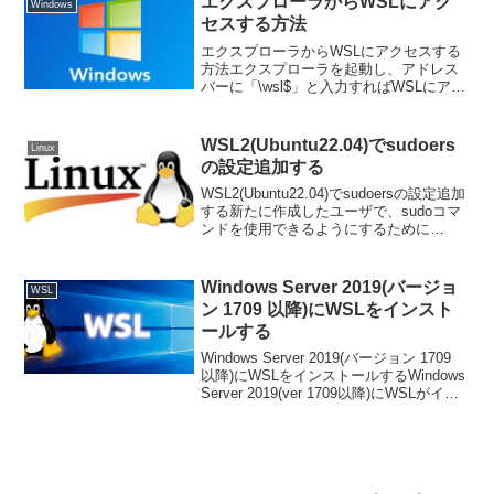
エクスプローラからWSLにアク
Windows
セスする方法
エクスプローラからWSLにアクセスする
方法エクスプローラを起動し、アドレス
バーに「\wsl$」と入力すればWSLにアク
セスすることができます。Linuxディレク
トリアイコンWindows10でいつのアップ
デートからかLinuxディレクトリア...
WSL2(Ubuntu22.04)でsudoers
Linux
の設定追加する
WSL2(Ubuntu22.04)でsudoersの設定追加
する新たに作成したユーザで、sudoコマ
ンドを使用できるようにするために
sudoersの設定をします。前提$ id
testuseruid=1001(testuser) gid=1...
Windows Server 2019(バージョ
WSL
ン 1709 以降)にWSLをインスト
ールする
Windows Server 2019(バージョン 1709
以降)にWSLをインストールするWindows
Server 2019(ver 1709以降)にWSLがイン
ストールできるようになりました。但し
手動インストールになるようです。管...