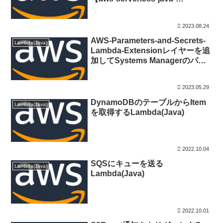
container】
2023.08.24
AWS-Parameters-and-Secrets-
Lambda(Java)
Lambda-Extensionレイヤーを追
加してSystems Managerのパラ
メータストアにアクセスする方法
-node.js v18
2023.05.29
DynamoDBのテーブルからItem
Lambda(Java)
を取得するLambda(Java)
2022.10.04
SQSにキューを送る
Lambda(Java)
Lambda(Java)
2022.10.01