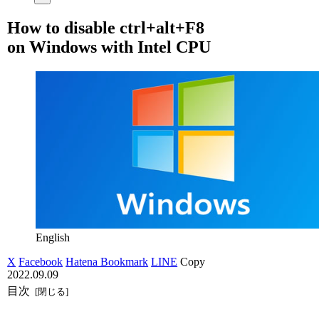
How to disable ctrl+alt+F8
on Windows with Intel CPU
English
X
Facebook
Hatena Bookmark
LINE
Copy
2022.09.09
目次