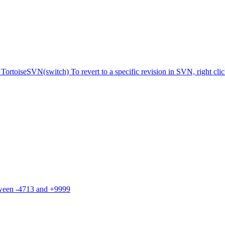
TortoiseSVN(switch) To revert to a specific revision in SVN, right cli
tween -4713 and +9999