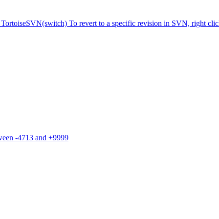
TortoiseSVN(switch) To revert to a specific revision in SVN, right cli
tween -4713 and +9999