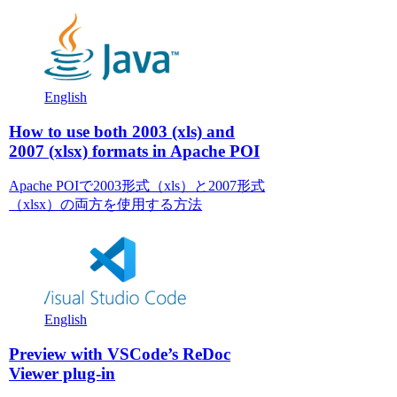
English
How to use both 2003 (xls) and
2007 (xlsx) formats in Apache POI
Apache POIで2003形式（xls）と2007形式
（xlsx）の両方を使用する方法
English
Preview with VSCode’s ReDoc
Viewer plug-in