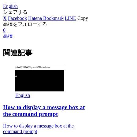
English
シェアする
X
Facebook
Hatena Bookmark
LINE
Copy
高橋をフォローする
0
高橋
関連記事
English
How to display a message box at
the command prompt
How to display a message box at the
command prompt