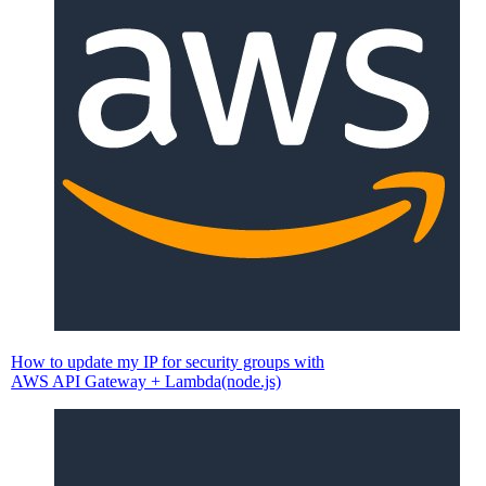
How to update my IP for security groups with
AWS API Gateway + Lambda(node.js)