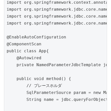
import org.springframework.context.annotat
import org.springframework.jdbc.core.named
import org.springframework.jdbc.core.named
import org.springframework.jdbc.core.named
@EnableAutoConfiguration

@ComponentScan

public class App{

    @Autowired

    private NamedParameterJdbcTemplate jdbc
    public void method() {

        // プレースホルダ

        SqlParameterSource param = new Map
        String name = jdbc.queryForObject(