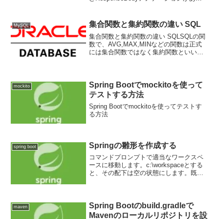
か無いかです。
@Controller@ResponseBodypubli...
集合関数と集約関数の違い SQL
MySQL
集合関数と集約関数の違い SQLSQLの関
数で、AVG,MAX,MINなどの関数は正式
には集合関数ではなく集約関数といいま
す。集約関数に対し、場合によっては複
数行返す関数を集合関数といいます。各
DBの集約関数PostgeSQLMySQLOr...
Spring Bootでmockitoを使って
mockito
テストする方法
Spring Bootでmockitoを使ってテストす
る方法
Springの雛形を作成する
spring boot
コマンドプロンプトで適当なワークスペ
ースに移動します。c:\workspaceとする
と、その配下は空の状態にします。既に
ディレクトリが存在するとエラーになっ
たりします。エラーが出た場合は以下の
ように-Xを指定します。基本的には-Xは
不要です...
Spring Bootのbuild.gradleで
maven
Mavenのローカルリポジトリを設