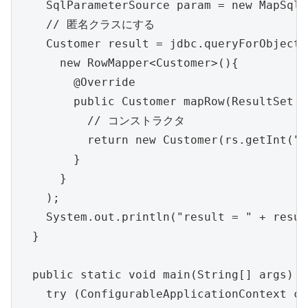
    SqlParameterSource param = new MapSqlP
    // 匿名クラスにする

    Customer result = jdbc.queryForObject(
      new RowMapper<Customer>(){

        @Override

        public Customer mapRow(ResultSet r
          // コンストラクタ

          return new Customer(rs.getInt("I
        }

      }

    );

    System.out.println("result = " + result
  }

  public static void main(String[] args) {

    try (ConfigurableApplicationContext ct