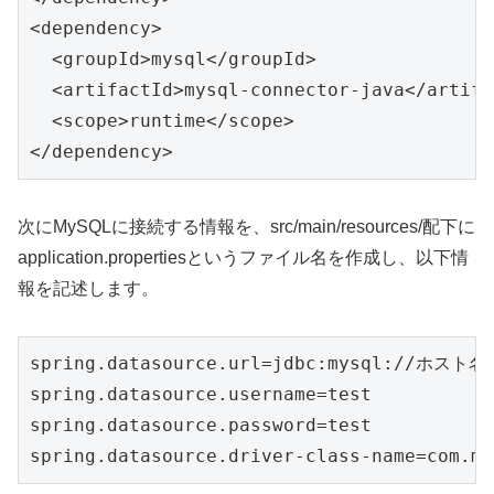
<dependency>

  <groupId>mysql</groupId>

  <artifactId>mysql-connector-java</artifa
  <scope>runtime</scope>

</dependency>
次にMySQLに接続する情報を、src/main/resources/配下に
application.propertiesというファイル名を作成し、以下情
報を記述します。
spring.datasource.url=jdbc:mysql://ホスト名:
spring.datasource.username=test

spring.datasource.password=test

spring.datasource.driver-class-name=com.my