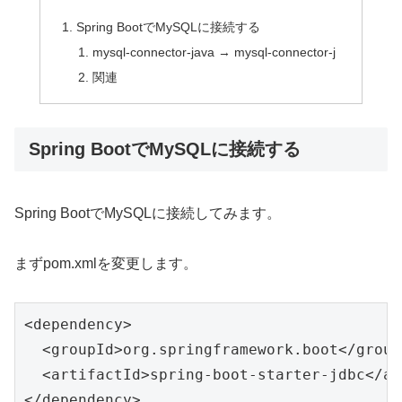
Spring BootでMySQLに接続する
mysql-connector-java → mysql-connector-j
関連
Spring BootでMySQLに接続する
Spring BootでMySQLに接続してみます。
まずpom.xmlを変更します。
<dependency>

  <groupId>org.springframework.boot</groupI
  <artifactId>spring-boot-starter-jdbc</ar
</dependency>
