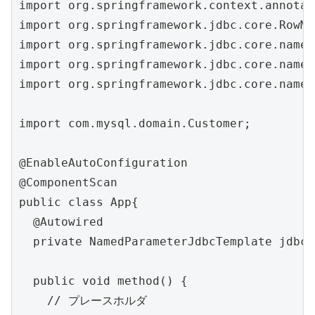
import org.springframework.context.annotat
import org.springframework.jdbc.core.RowMa
import org.springframework.jdbc.core.named
import org.springframework.jdbc.core.named
import org.springframework.jdbc.core.named
import com.mysql.domain.Customer;

@EnableAutoConfiguration

@ComponentScan

public class App{

  @Autowired

  private NamedParameterJdbcTemplate jdbc;

  public void method() {

    // プレースホルダ
