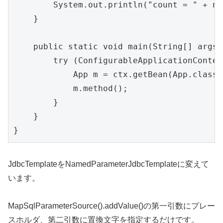
        System.out.println("count = " + nam
    }

    public static void main(String[] args) 
        try (ConfigurableApplicationContex
            App m = ctx.getBean(App.class);
            m.method();

        }

    }

}
JdbcTemplateをNamedParameterJdbcTemplateに変えて
います。
MapSqlParameterSource().addValue()の第一引数にプレー
スホルダ、第二引数に置換文字を指定するだけです。