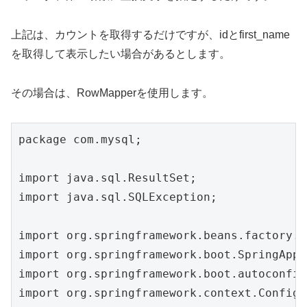
上記は、カウントを取得するだけですが、idとfirst_name
を取得して表示したい場合があるとします。
その場合は、RowMapperを使用します。
package com.mysql;

import java.sql.ResultSet;

import java.sql.SQLException;

import org.springframework.beans.factory.a
import org.springframework.boot.SpringAppl
import org.springframework.boot.autoconfig
import org.springframework.context.Configu