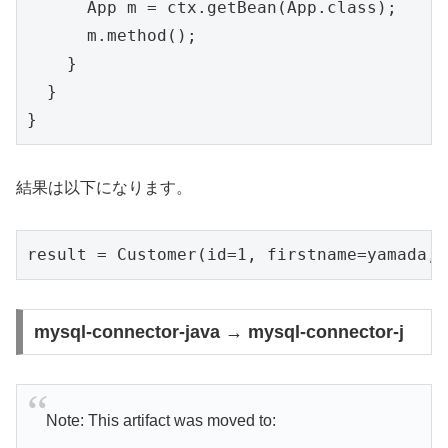
      App m = ctx.getBean(App.class);

      m.method();

    }

  }

}
結果は以下になります。
result = Customer(id=1, firstname=yamada, 
mysql-connector-java → mysql-connector-j
Note: This artifact was moved to: