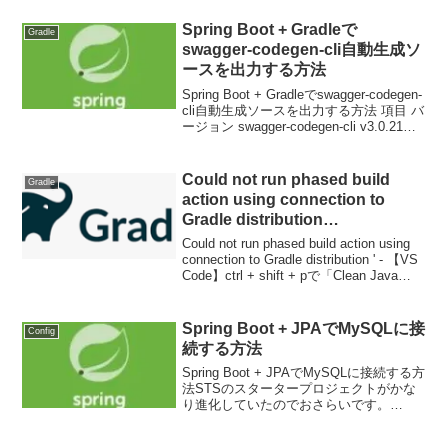
Spring Boot + Gradleで
Gradle
swagger-codegen-cli自動生成ソ
ースを出力する方法
Spring Boot + Gradleでswagger-codegen-
cli自動生成ソースを出力する方法 項目 バ
ージョン swagger-codegen-cli v3.0.21に
yamlを貼り付けて、スタブサーバやクラ
イアントソースを...
Could not run phased build
Gradle
action using connection to
Gradle distribution
‘https://services.gradle.org/distr
Could not run phased build action using
ibutions/gradle-x.x.x-bin.zip’
connection to Gradle distribution ' - 【VS
Code】ctrl + shift + pで「Clean Java
Lang...
Spring Boot + JPAでMySQLに接
Config
続する方法
Spring Boot + JPAでMySQLに接続する方
法STSのスタータープロジェクトがかな
り進化していたのでおさらいです。
「Spring BootでMySQLに接続する」を参
考にします。Spring Bootを起動まではで