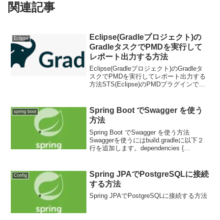
関連記事
Eclipse(Gradleプロジェクト)の
Eclipse
GradleタスクでPMDを実行して
レポート出力する方法
Eclipse(Gradleプロジェクト)のGradleタ
スクでPMDを実行してレポート出力する
方法STS(Eclipse)のPMDプラグインでは
なく、GradleタスクでPMDを実行して循
環的複雑度のチェックをしたい。pmdは
プラグインを...
Spring Boot でSwagger を使う
spring boot
方法
Spring Boot でSwagger を使う方法
Swaggerを使うにはbuild.gradleに以下２
行を追加します。dependencies {
implementation
'org.springframework.boot:sp...
Spring JPAでPostgreSQLに接続
Config
する方法
Spring JPAでPostgreSQLに接続する方法