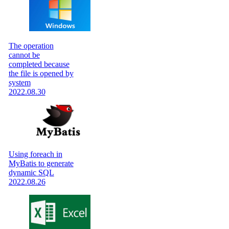
The operation
cannot be
completed because
the file is opened by
system
2022.08.30
Using foreach in
MyBatis to generate
dynamic SQL
2022.08.26