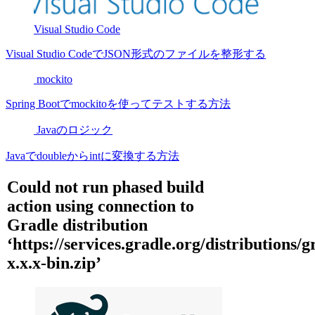
Visual Studio Code
Visual Studio CodeでJSON形式のファイルを整形する
mockito
Spring Bootでmockitoを使ってテストする方法
Javaのロジック
Javaでdoubleからintに変換する方法
Could not run phased build
action using connection to
Gradle distribution
‘https://services.gradle.org/distributions/g
x.x.x-bin.zip’