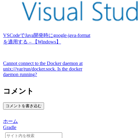
VSCodeでJava開発時にgoogle-java-format
を適用する – 【Windows】
Cannot connect to the Docker daemon at
unix:///var/run/docker.sock. Is the docker
daemon running?
コメント
コメントを書き込む
ホーム
Gradle