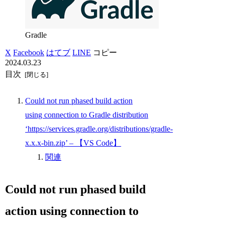
Gradle
X
Facebook
はてブ
LINE
コピー
2024.03.23
目次
Could not run phased build action
using connection to Gradle distribution
‘https://services.gradle.org/distributions/gradle-
x.x.x-bin.zip’ – 【VS Code】
関連
Could not run phased build
action using connection to