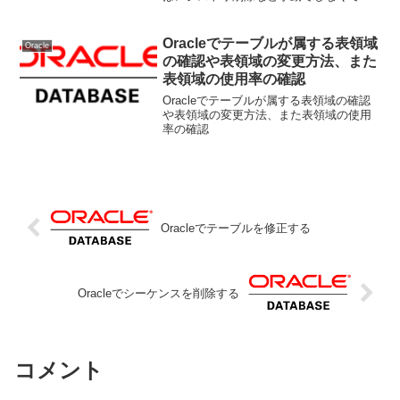
いけなかったので面倒でしたが今は簡単
になりました。「全てのプログラム」か
ら「Universal Installer」を...
Oracleでテーブルが属する表領域
Oracle
の確認や表領域の変更方法、また
表領域の使用率の確認
Oracleでテーブルが属する表領域の確認
や表領域の変更方法、また表領域の使用
率の確認
Oracleでテーブルを修正する
Oracleでシーケンスを削除する
コメント