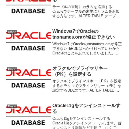
テーブルの末尾にカラムを追加する
Oracleでテーブルの末尾にカラムを追加
する方法です。ALTER TABLE テーブル
名ADD(カラム名 VARCHAR(10) NULL)
Windows7でOracleの
Oracle
tnsnames.oraが修正できない
Windows7でOracleのtnsnames.oraが修正
できないHiRDBばっかり触っていたから
Oracleのことを忘れてしまいました。
tnsnames.oraが編集できない、、と思っ
たらWindows7なのでUACを切る必要があ
るん...
オラクルでプライマリキー
Oracle
（PK）を設定する
オラクルでプライマリキー（PK）を設定
するオラクルでプライマリキー（PK）を
設定するDDL文です。ALTER TABLE テ
ーブル名ADD CONSTRAINT PK名
PRIMARY KEY (カラム名1);複合主キー
といって複数のキーを...
Oracle11gをアンインストールす
Oracle
る
Oracle11gをアンインストールする
Oracle11gをアンインストールします。昔
はレジストリ削除など手動でしなくては