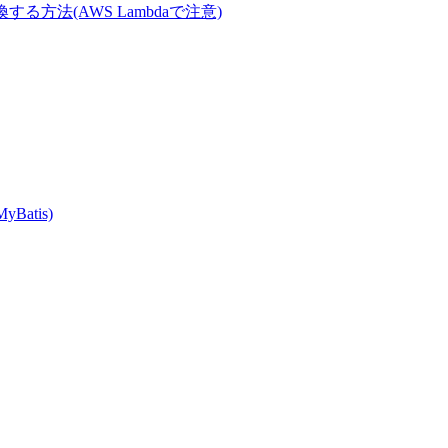
Tに変換する方法(AWS Lambdaで注意)
MyBatis)