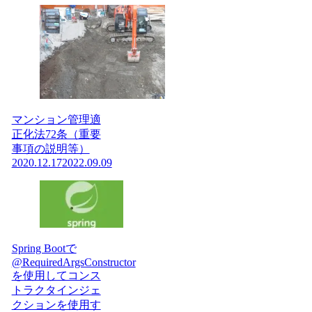
マンション管理適
正化法72条（重要
事項の説明等）
2020.12.17
2022.09.09
Spring Bootで
@RequiredArgsConstructor
を使用してコンス
トラクタインジェ
クションを使用す