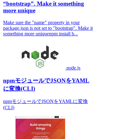
“bootstrap”. Make it something
more unique
Make sure the "name" property in your
package.json is not set to "bootstrap". Make it
something more uniquenpm install b...
node.js
npmモジュールでJSONをYAML
に変換(CLI)
npmモジュールでJSONをYAMLに変換
(CLI)