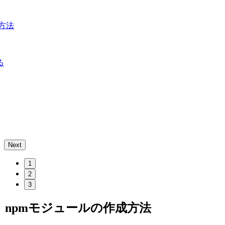
方法
る
Next
1
2
3
npmモジュールの作成方法