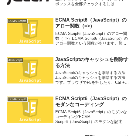
ボックスを全部チェックするには
document.all.name属性.lengthでチェック
ボックス分ループしてチェックしていき
ます。<!D...
ECMA Script6（JavaScript）の
ECMA Script6
アロー関数（=>）
ECMA Script6（JavaScript）のアロー関
数（=>）ECMA Script6（JavaScript）の
アロー関数という関数があります。普通
の関数はfunctionを使用します。function
method(x, y) { ...
JavaScriptのキャッシュを削除す
JavaScript
る方法
JavaScriptのキャッシュを削除する方法
JavaScriptのキャッシュを削除する方法
です。ブラウザでF5を押したり、Ctrl +
F5を押したりして消えることがありま
す。これでも消えない場合は、IEの場合
ですが、F12を押して開発者...
ECMA Script6（JavaScript）の
ECMA Script6
モダンなコーディング
ECMA Script6（JavaScript）のモダンな
コーディングECMA
Script6（JavaScript）のモダンな記述方
法です。{}を付けてオブジェクトを作成す
るlet a = 'test';let obj = {a};con...