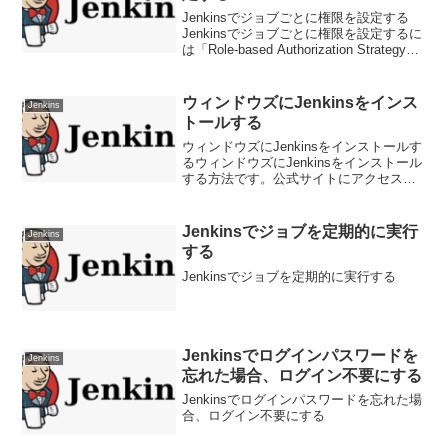
Jenkinsでジョブごとに権限を設定する
Jenkinsでジョブごとに権限を設定するに
は「Role-based Authorization Strategy」
プラグインをインストールします。
「Jenkinsの管理」－「プラグインの管
理」から...
ウィンドウズにJenkinsをインス
Jenkins
トールする
ウィンドウズにJenkinsをインストールす
るウィンドウズにJenkinsをインストール
する方法です。公式サイトにアクセス
し、各OS用のインストーラをダウンロー
ドします。今回はウィンドウズ用のmsiフ
ァイルをダウンロードしています。バー
Jenkinsでジョブを定期的に実行
Jenkins
ジョ...
する
Jenkinsでジョブを定期的に実行する
Jenkinsでログインパスワードを
Jenkins
忘れた場合、ログイン不要にする
Jenkinsでログインパスワードを忘れた場
合、ログイン不要にする