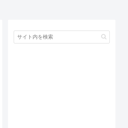
と+9999の間
の0以外の数字
を指定する必
要があります