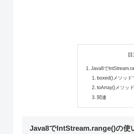
目
Java8でIntStream
boxed()メソッド
toArray()メ
関連
Java8でIntStream.range()の