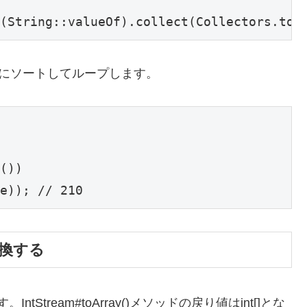
p(String::valueOf).collect(Collectors.toL
ら逆順にソートしてループします。
())

e)); // 210
変換する
IntStream#toArray()メソッドの戻り値はint[]とな