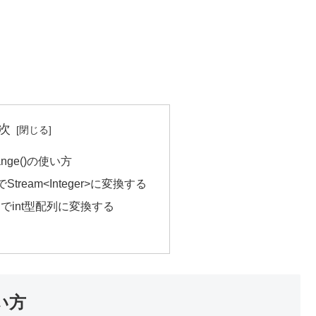
次
.range()の使い方
でStream<Integer>に変換する
ソッドでint型配列に変換する
使い方