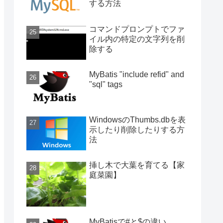
する方法
コマンドプロンプトでファ
イル内の特定の文字列を削
除する
MyBatis "include refid" and
"sql" tags
WindowsのThumbs.dbを表
示したり削除したりする方
法
挿し木で大葉を育てる【家
庭菜園】
MyBatisで#と$の違い