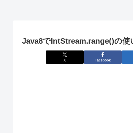
からJSTに変
換する方法
(AWS Lambda
で注意)
Java8でIntStream.range()の
X
Facebook