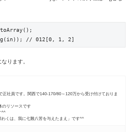
toArray();

g(in)); // 012[0, 1, 2]
[]になります。
で正社員です。関西で140-170/80～120万から受け付けておりま
Sの大体のリソースです
^^
わくは、我に七難八苦を与えたまえ」です^^