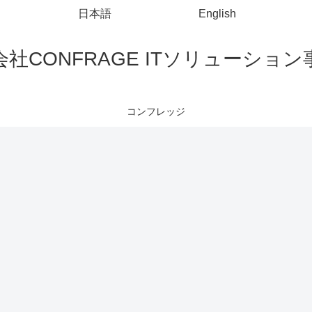
日本語
English
社CONFRAGE ITソリューショ
コンフレッジ
Excel
SVN
SVN
Co
Sp
@R
sC
Excelのオート
TortoseSVNで
SVNで特定の
使
シェイプ内の
SVNユーザを
リビジョンに
ス
テキストに取
変更する
戻す方法
ン
り消し線を入
(TortoiseSVN,
ン
れる方法
Eclipse)
コマンドプロンプト
HTML
Visual Studio Code
Po
ン
コマンドプロ
<input
Po
ンプトでファ
type="text">で
ク
イル内の特定
数値のみ入力
数
Visual Studio
の文字列を削
する方法
CodeでJSON