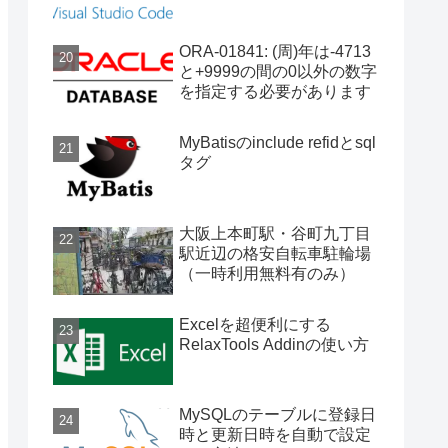
ORA-01841: (周)年は-4713
と+9999の間の0以外の数字
を指定する必要があります
MyBatisのinclude refidとsql
タグ
大阪上本町駅・谷町九丁目
駅近辺の格安自転車駐輪場
（一時利用無料有のみ）
Excelを超便利にする
RelaxTools Addinの使い方
MySQLのテーブルに登録日
時と更新日時を自動で設定