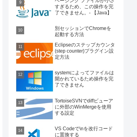
ページング ファイルが小さ
すぎるため、この操作を完
了できません。- 【Java】
別セッションでChromeを
起動する方法
Eclipseのステップカウンタ
(step counter)プラグイン設
定方法
systemによってファイルは
開かれているため操作を完
了できません
TortoiseSVNでdiffビューア
に外部のWinMergeを使用
する設定
VS Codeで\nを改行コード
に置換する