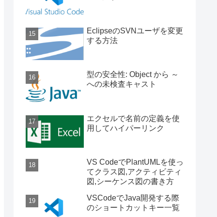
ist()); // 注
EclipseのSVNユーザを変更
する方法
型の安全性: Object から ～
への未検査キャスト
エクセルで名前の定義を使
用してハイパーリンク
VS CodeでPlantUMLを使っ
てクラス図,アクティビティ
図,シーケンス図の書き方
VSCodeでJava開発する際
のショートカットキー一覧