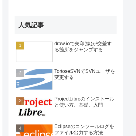
人気記事
draw.ioで矢印(線)が交差す
る箇所をジャンプする
TortoseSVNでSVNユーザを
変更する
ProjectLibreのインストール
と使い方、基礎、入門
Eclipseのコンソールログを
ファイル出力する方法