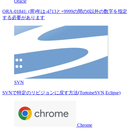
Oracle
ORA-01841: (周)年は-4713と+9999の間の0以外の数字を指定
する必要があります
SVN
SVNで特定のリビジョンに戻す方法(TortoiseSVN,Eclipse)
Chrome