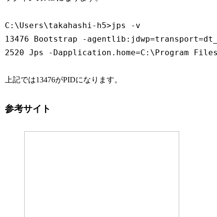
C:\Users\takahashi-h5>jps -v

13476 Bootstrap -agentlib:jdwp=transport=dt
2520 Jps -Dapplication.home=C:\Program File
上記では13476がPIDになります。
参考サイト