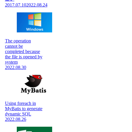
2017.07.10
2022.08.24
The operation
cannot be
completed because
the file is opened by
system
2022.08.30
Using foreach in
MyBatis to generate
dynamic SQL
2022.08.26