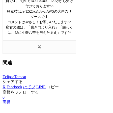
員です。関西で140-170/80～120万から受け
付けております^^
得意技はJS(ES20xx),Java,AWSの大体のリ
ソースです
コメントはやさしくお願いいたします^^
座右の銘は、「狭き門より入れ」「願わく
は、我に七難八苦を与えたまえ」です^^
関連
Eclipse
Tomcat
シェアする
X
Facebook
はてブ
LINE
コピー
高橋をフォローする
0
高橋