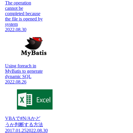
The operation
cannot be
completed because
the file is opened by
system
2022.08.30
Using foreach in
MyBatis to generate
dynamic SQL
2022.08.26
VBAで#N/Aかど
うか判断する方法
2017.01.25
2022.08.30