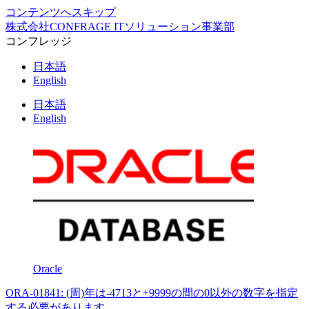
コンテンツへスキップ
株式会社CONFRAGE ITソリューション事業部
コンフレッジ
日本語
English
日本語
English
Oracle
ORA-01841: (周)年は-4713と+9999の間の0以外の数字を指定
する必要があります