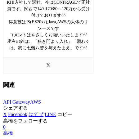
KHI入社して退社。今はCONFRAGEで正社
員です。関西で140-170/80～120万から受け
付けております^^
得意技はJS(ES20xx),Java,AWSの大体のリ
ソースです
コメントはやさしくお願いいたします^^
座右の銘は、「狭き門より入れ」「願わく
は、我に七難八苦を与えたまえ」です^^
関連
API Gateway
AWS
シェアする
X
Facebook
はてブ
LINE
コピー
高橋をフォローする
0
高橋