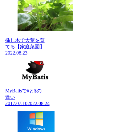
挿し木で大葉を育
てる【家庭菜園】
2022.08.23
MyBatisで#と$の
違い
2017.07.10
2022.08.24