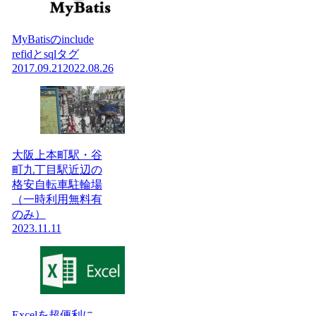
MyBatisのinclude
refidとsqlタグ
2017.09.21
2022.08.26
大阪上本町駅・谷
町九丁目駅近辺の
格安自転車駐輪場
（一時利用無料有
のみ）
2023.11.11
Excelを超便利に