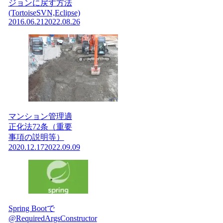
ジョンに戻す方法
(TortoiseSVN,Eclipse)
2016.06.21
2022.08.26
マンション管理適
正化法72条（重要
事項の説明等）
2020.12.17
2022.09.09
Spring Bootで
@RequiredArgsConstructor