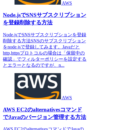
AWS
Node.jsでSNSサブスクリプション
を登録削除する方法
Node.jsでSNSサブスクリプションを登録
削除する方法SNSのサブスクリプション
をnode.jsで登録してみます。Javaだと
http,httpsプロトコルの場合は「保留中の
確認」でフィルターポリシーを設定する
とエラーとなるのですが、n...
AWS
AWS EC2のalternativesコマンド
でJavaのバージョン管理する方法
AWS EC2のalternativesコマンドでJavaの