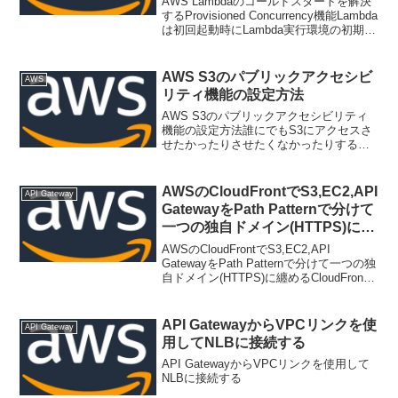
AWS Lambdaのコールドスタートを解決
するProvisioned Concurrency機能Lambda
は初回起動時にLambda実行環境の初期化
処理が伴う為、起動に時間がかかりま
す。そのため、cloudwatch eventsから
L...
AWS S3のパブリックアクセシビ
AWS
リティ機能の設定方法
AWS S3のパブリックアクセシビリティ
機能の設定方法誰にでもS3にアクセスさ
せたかったりさせたくなかったりする機
能です。オブジェクトは公開可能からバ
ケットとオブジェクトは非公開に変更す
るには「このアカウントのパブリックア
AWSのCloudFrontでS3,EC2,API
API Gateway
クセス設定」をクリ...
GatewayをPath Patternで分けて
一つの独自ドメイン(HTTPS)に纏
める
AWSのCloudFrontでS3,EC2,API
GatewayをPath Patternで分けて一つの独
自ドメイン(HTTPS)に纏めるCloudFront
のマルチオリジンを使用してPath Pattern
を分けることによって一つのドメ...
API GatewayからVPCリンクを使
API Gateway
用してNLBに接続する
API GatewayからVPCリンクを使用して
NLBに接続する