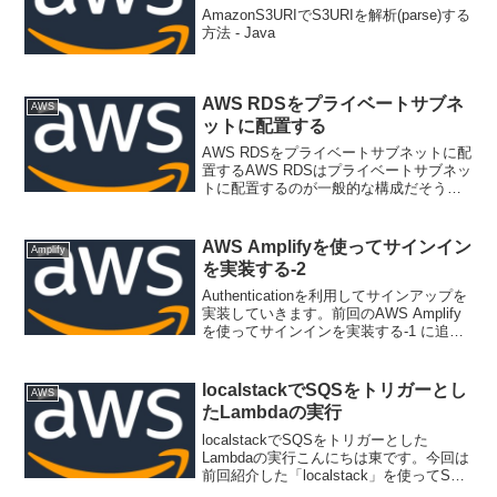
AmazonS3URIでS3URIを解析(parse)する
方法 - Java
AWS RDSをプライベートサブネ
AWS
ットに配置する
AWS RDSをプライベートサブネットに配
置するAWS RDSはプライベートサブネッ
トに配置するのが一般的な構成だそうで
す。パブリックサブネット上にRDSが配
置されてあっても、AWSの仕様として
RDSのOSにはログインできません。踏み
AWS Amplifyを使ってサインイン
Amplify
台サー...
を実装する-2
Authenticationを利用してサインアップを
実装していきます。前回のAWS Amplify
を使ってサインインを実装する-1 に追加
していきます。環境等 項目 バージョン
node v10.15.3 npm 6.4.1 @aws-am...
localstackでSQSをトリガーとし
AWS
たLambdaの実行
localstackでSQSをトリガーとした
Lambdaの実行こんにちは東です。今回は
前回紹介した「localstack」を使ってSQS
をイベントトリガーとしたLambdaの簡単