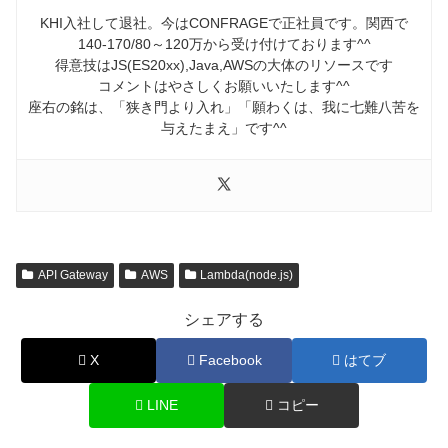
KHI入社して退社。今はCONFRAGEで正社員です。関西で
140-170/80～120万から受け付けております^^
得意技はJS(ES20xx),Java,AWSの大体のリソースです
コメントはやさしくお願いいたします^^
座右の銘は、「狭き門より入れ」「願わくは、我に七難八苦を
与えたまえ」です^^
API Gateway
AWS
Lambda(node.js)
シェアする
X
Facebook
はてブ
LINE
コピー