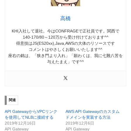
高橋
KHI入社して退社。今はCONFRAGEで正社員です。関西で
140-170/80～120万から受け付けております^^
得意技はJS(ES20xx),Java,AWSの大体のリソースです
コメントはやさしくお願いいたします^^
座右の銘は、「狭き門より入れ」「願わくは、我に七難八苦を
与えたまえ」です^^
関連
API GatewayからVPCリンク
AWS API Gatewayのカスタム
を使用してNLBに接続する
ドメインを実装する方法
2019年12月16日
2019年12月6日
API Gateway
API Gateway