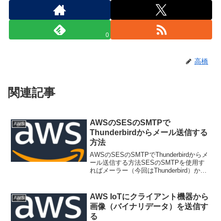
0
高橋
関連記事
AWSのSESのSMTPで
AWS
Thunderbirdからメール送信する
方法
AWSのSESのSMTPでThunderbirdからメ
ール送信する方法SESのSMTPを使用す
ればメーラー（今回はThunderbird）から
メール送信することができます。
「Create My SMTP Credentials」をクリ
ックし...
AWS IoTにクライアント機器から
AWS
画像（バイナリデータ）を送信す
る