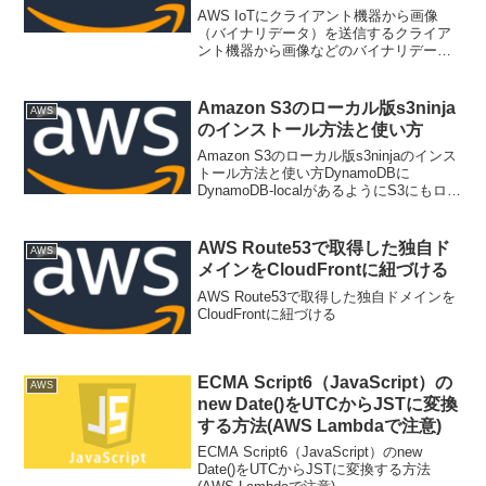
AWS IoTにクライアント機器から画像
（バイナリデータ）を送信するクライア
ント機器から画像などのバイナリデータ
を送信してS3にPUTしたい、ということ
はよくあると思います。が、現状ではク
ライアント機器から画像をそのままAWS
Amazon S3のローカル版s3ninja
AWS
IoTに送信...
のインストール方法と使い方
Amazon S3のローカル版s3ninjaのインス
トール方法と使い方DynamoDBに
DynamoDB-localがあるようにS3にもロー
カル版があるようです。ユニットテスト
用に作られたんでしょうか。Amazon S3
のローカル版s3ni...
AWS Route53で取得した独自ド
AWS
メインをCloudFrontに紐づける
AWS Route53で取得した独自ドメインを
CloudFrontに紐づける
ECMA Script6（JavaScript）の
AWS
new Date()をUTCからJSTに変換
する方法(AWS Lambdaで注意)
ECMA Script6（JavaScript）のnew
Date()をUTCからJSTに変換する方法