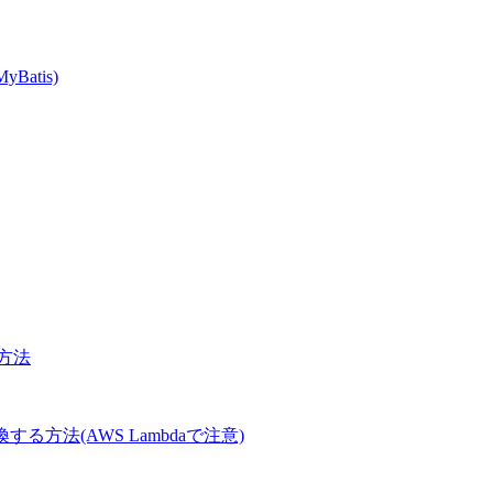
MyBatis)
方法
Tに変換する方法(AWS Lambdaで注意)