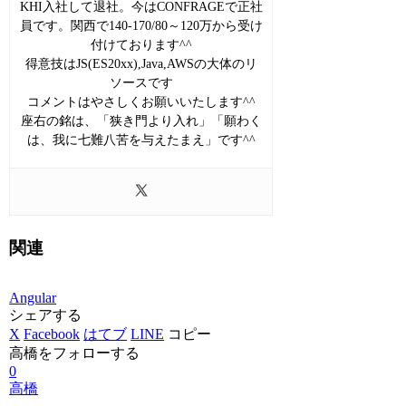
KHI入社して退社。今はCONFRAGEで正社
員です。関西で140-170/80～120万から受け
付けております^^
得意技はJS(ES20xx),Java,AWSの大体のリ
ソースです
コメントはやさしくお願いいたします^^
座右の銘は、「狭き門より入れ」「願わく
は、我に七難八苦を与えたまえ」です^^
関連
Angular
シェアする
X
Facebook
はてブ
LINE
コピー
高橋をフォローする
0
高橋