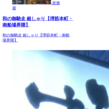
居酒
屋
和の御馳走 銀しゃり【堺筋本町・
南船場界隈】
和の御馳走 銀しゃり【堺筋本町・南船
場界隈】