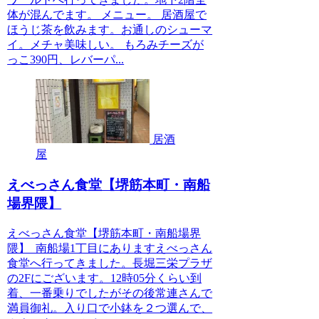
体が混んでます。 メニュー。 居酒屋で
ほうじ茶を飲みます。お通しのシューマ
イ。メチャ美味しい。 もろみチーズが
っこ390円、レバーパ...
居酒
屋
えべっさん食堂【堺筋本町・南船
場界隈】
えべっさん食堂【堺筋本町・南船場界
隈】 南船場1丁目にありますえべっさん
食堂へ行ってきました。長堀三栄プラザ
の2Fにございます。12時05分くらい到
着、一番乗りでしたがその後常連さんで
満員御礼。入り口で小鉢を２つ選んで、