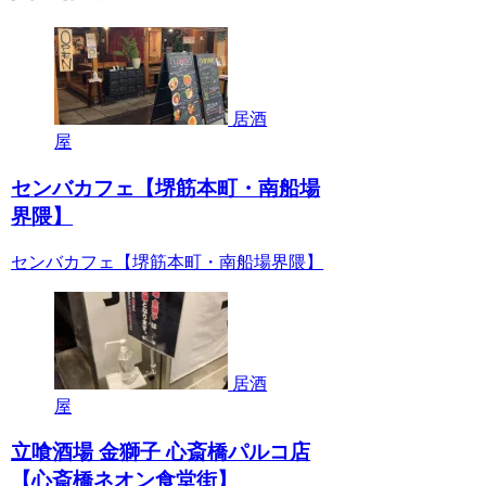
居酒
屋
センバカフェ【堺筋本町・南船場
界隈】
センバカフェ【堺筋本町・南船場界隈】
居酒
屋
立喰酒場 金獅子 心斎橋パルコ店
【心斎橋ネオン食堂街】