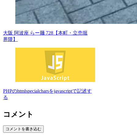
大阪 阿波座 らー麺 728【本町・立売堀
界隈】
PHPのhtmlspecialcharsをjavascriptで記述す
る
コメント
コメントを書き込む