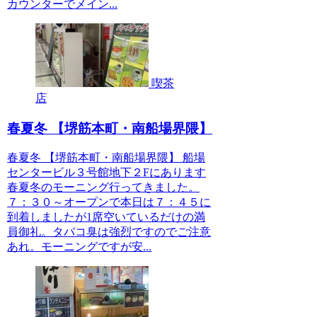
カウンターでメイン...
喫茶
店
春夏冬 【堺筋本町・南船場界隈】
春夏冬 【堺筋本町・南船場界隈】 船場
センタービル３号館地下２Fにあります
春夏冬のモーニング行ってきました。
７：３０～オープンで本日は７：４５に
到着しましたが1席空いているだけの満
員御礼。タバコ臭は強烈ですのでご注意
あれ。モーニングですが安...