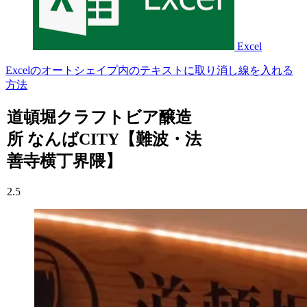
Excel
Excelのオートシェイプ内のテキストに取り消し線を入れる
方法
道頓堀クラフトビア醸造
所 なんばCITY【難波・法
善寺横丁界隈】
2.5