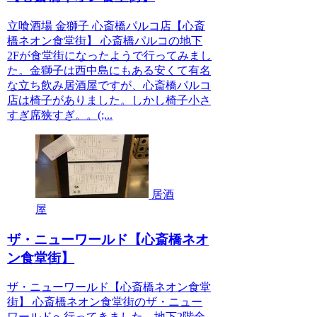
立喰酒場 金獅子 心斎橋パルコ店【心斎
橋ネオン食堂街】 心斎橋パルコの地下
2Fが食堂街になったようで行ってみまし
た。金獅子は西中島にもある安くて有名
な立ち飲み居酒屋ですが、心斎橋パルコ
店は椅子がありました。しかし椅子小さ
すぎ席狭すぎ。。(;...
居酒
屋
ザ・ニューワールド【心斎橋ネオ
ン食堂街】
ザ・ニューワールド【心斎橋ネオン食堂
街】 心斎橋ネオン食堂街のザ・ニュー
ワールドへ行ってきました。地下2階全