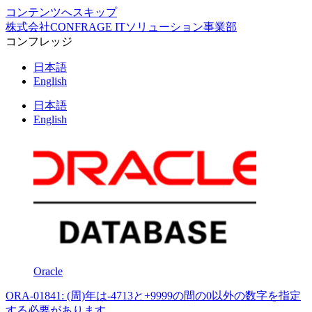
コンテンツへスキップ
株式会社CONFRAGE ITソリューション事業部
コンフレッジ
日本語
English
日本語
English
Oracle
ORA-01841: (周)年は-4713と+9999の間の0以外の数字を指定
する必要があります