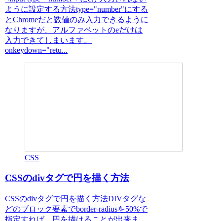
ように設定する方法type="number"にする
とChromeだと数値のみ入力できるように
なりますが、アルファベットのeだけは
入力できてしまいます。
onkeydown="retu...
CSS
CSSのdivタグで円を描く方法
CSSのdivタグで円を描く方法DIVタグな
どのブロック要素でborder-radiusを50%で
指定すれば、円を描けることが出来ま