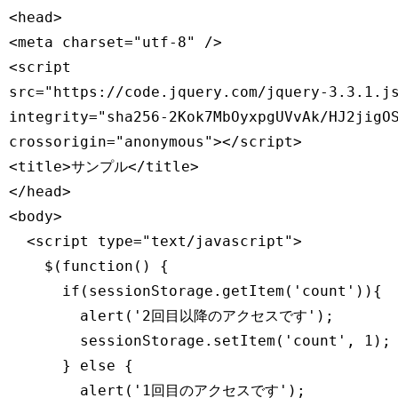
<head>

<meta charset="utf-8" />

<script

src="https://code.jquery.com/jquery-3.3.1.js
integrity="sha256-2Kok7MbOyxpgUVvAk/HJ2jigOS
crossorigin="anonymous"></script>

<title>サンプル</title>

</head>

<body>

  <script type="text/javascript">

    $(function() {

      if(sessionStorage.getItem('count')){

        alert('2回目以降のアクセスです');

        sessionStorage.setItem('count', 1);

      } else {

        alert('1回目のアクセスです');
