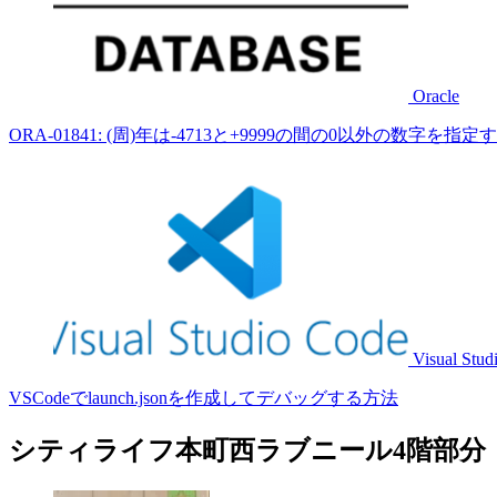
Oracle
ORA-01841: (周)年は-4713と+9999の間の0以外の数字を
Visual Stud
VSCodeでlaunch.jsonを作成してデバッグする方法
シティライフ本町西ラブニール4階部分