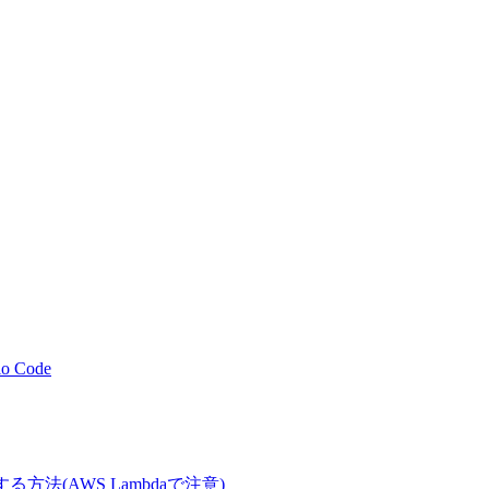
io Code
に変換する方法(AWS Lambdaで注意)