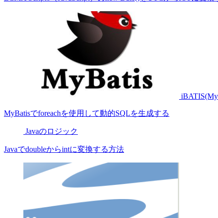
iBATIS(MyB
MyBatisでforeachを使用して動的SQLを生成する
Javaのロジック
Javaでdoubleからintに変換する方法