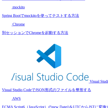
mockito
Spring Bootでmockitoを使ってテストする方法
Chrome
別セッションでChromeを起動する方法
Visual Stud
Visual Studio CodeでJSON形式のファイルを整形する
AWS
ECMA Script6（JavaScript）のnew Date()をUTCからJST