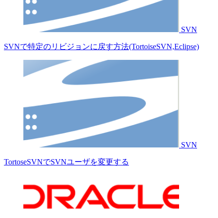
SVN
SVNで特定のリビジョンに戻す方法(TortoiseSVN,Eclipse)
SVN
TortoseSVNでSVNユーザを変更する