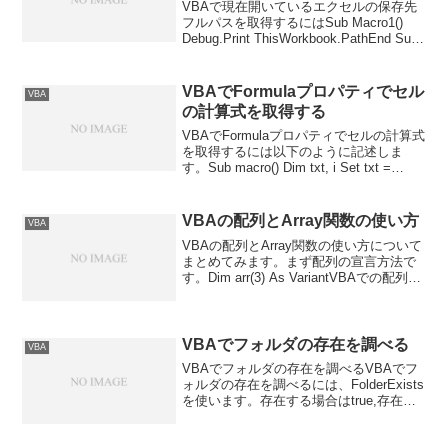
VBAで現在開いているエクセルの保存先
フルパスを取得するにはSub Macro1()
Debug.Print ThisWorkbook.PathEnd Sub
で取得します。
VBAでFormulaプロパティでセル
VBA
の計算式を取得する
VBAでFormulaプロパティでセルの計算式
を取得するには以下のように記述しま
す。Sub macro() Dim txt, i Set txt =
Range("D9:D10") For Each i In txt
Debug.Print...
VBAの配列とArray関数の使い方
VBA
VBAの配列とArray関数の使い方について
まとめてみます。まず配列の宣言方法で
す。Dim arr(3) As VariantVBAでの配列の
基底値は0ですが、他の言語と違って
0,1,2,3と4つインデックスを持つ配列にな
ります。以下、例で...
VBAでフォルダの存在を調べる
VBA
VBAでフォルダの存在を調べるVBAでフ
ォルダの存在を調べるには、FolderExists
を使います。存在する場合はtrue,存在し
ない場合はfalseを返します。Sub macro()
Dim fso As Object Set fso ...