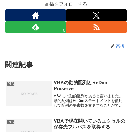
高橋をフォローする
0
高橋
関連記事
VBAの動的配列とReDim
VBA
Preserve
VBAには動的配列があると言いました。
動的配列はReDimステートメントを使用
して配列の要素数を変更することができ
ますが、再度、要素数を変更すると全要
素は破棄されます。以下、例です。Sub
macro() Dim arr() As Stri...
VBAで現在開いているエクセルの
VBA
保存先フルパスを取得する