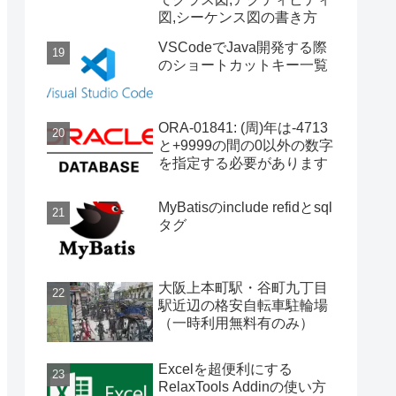
図,シーケンス図の書き方
VSCodeでJava開発する際
のショートカットキー一覧
ORA-01841: (周)年は-4713
と+9999の間の0以外の数字
を指定する必要があります
MyBatisのinclude refidとsql
タグ
大阪上本町駅・谷町九丁目
駅近辺の格安自転車駐輪場
（一時利用無料有のみ）
Excelを超便利にする
RelaxTools Addinの使い方