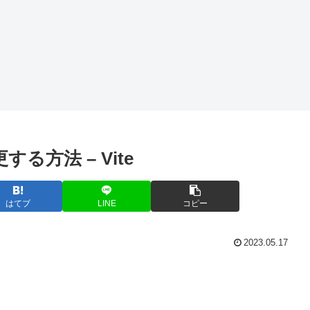
Excel
AWS
Config
Or
ECMA
Spring Bootで
起
Script6（Java
@RequiredArg
Script）のnew
sConstructorを
Excelのオート
OR
Date()をUTC
使用してコン
シェイプ内の
(周
からJSTに変
ストラクタイ
テキストに取
と
換する方法
ンジェクショ
り消し線を入
の
(AWS Lambda
ンを使用する
れる方法
を
で注意)
要
更する方法 – Vite
はてブ
LINE
コピー
2023.05.17