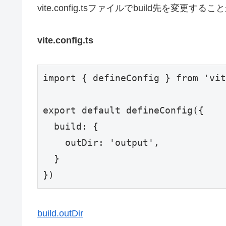
vite.config.tsファイルでbuild先を変更す
vite.config.ts
import { defineConfig } from 'vit
export default defineConfig({

  build: {

    outDir: 'output',

  }

})
build.outDir