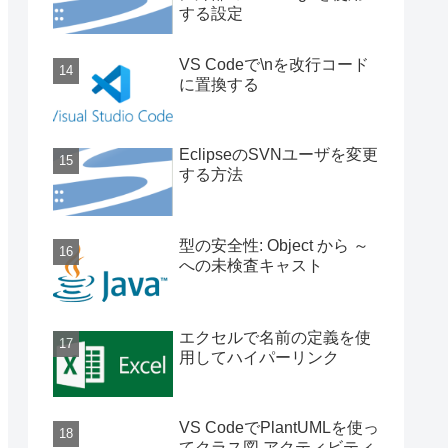
する設定
VS Codeで\nを改行コード
に置換する
EclipseのSVNユーザを変更
する方法
型の安全性: Object から ～
への未検査キャスト
エクセルで名前の定義を使
用してハイパーリンク
VS CodeでPlantUMLを使っ
てクラス図,アクティビティ