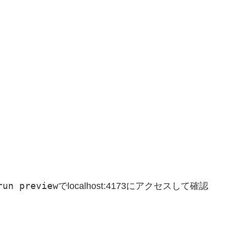
run preview
でlocalhost:4173にアクセスして確認