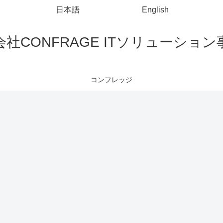
日本語
English
社CONFRAGE ITソリューショ
コンフレッジ
Javaのロジック
HTML
Visual Studio Code
ド
Javaでdouble
<input
からintに変換
type="text">で
o
する方法
数値のみ入力
Visual Studio
My
の
する方法
CodeでJSON
fo
形式のファイ
し
ルを整形する
を