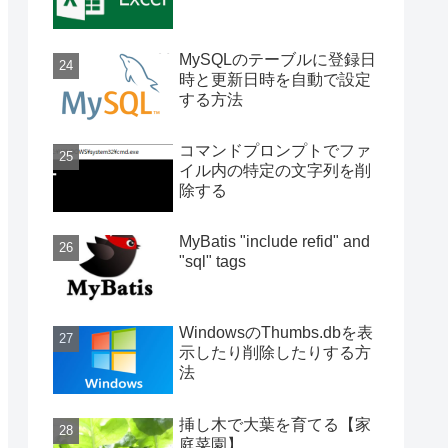
MySQLのテーブルに登録日
時と更新日時を自動で設定
する方法
コマンドプロンプトでファ
イル内の特定の文字列を削
除する
MyBatis "include refid" and
"sql" tags
WindowsのThumbs.dbを表
示したり削除したりする方
法
挿し木で大葉を育てる【家
庭菜園】