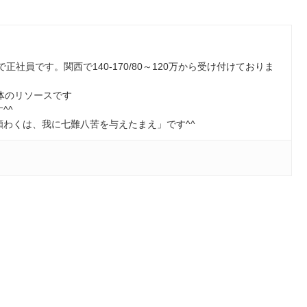
で正社員です。関西で140-170/80～120万から受け付けておりま
Sの大体のリソースです
^^
わくは、我に七難八苦を与えたまえ」です^^