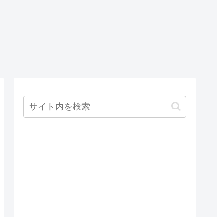
acle
SVN
A-01841:
SVNで特定の
)年は-4713
リビジョンに
+9999の間
戻す方法
0以外の数字
(TortoiseSVN,
指定する必
Eclipse)
があります