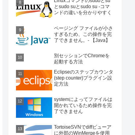
Linuxコマンドのsudoとsu
とsudo suとsudo su -コマ
ンドの違いを分かりやすく
ページング ファイルが小さ
すぎるため、この操作を完
了できません。- 【Java】
別セッションでChromeを
起動する方法
Eclipseのステップカウンタ
(step counter)プラグイン設
定方法
systemによってファイルは
開かれているため操作を完
了できません
TortoiseSVNでdiffビューア
に外部のWinMergeを使用