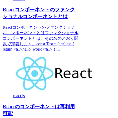
Reactコンポーネントのファンク
ショナルコンポーネントとは
Reactコンポーネントのファンクショナ
ルコンポーネントとはファンクショナル
コンポーネントとは、その名のとおり関
数で定義します。const Test = (attr) => {
return <h1>hello, world</h1>;};...
react.js
Reactのコンポーネントは再利用
可能