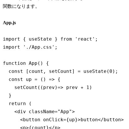
関数になります。
App.js
import { useState } from 'react';

import './App.css';

function App() {

  const [count, setCount] = useState(0);

  const up = () => {

    setCount((prev)=> prev + 1)

  }

  return (

    <div className="App">

      <button onClick={up}>button</button>

      <p>{count}</p>
