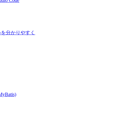
tudio Code
ドの違いを分かりやすく
MyBatis)