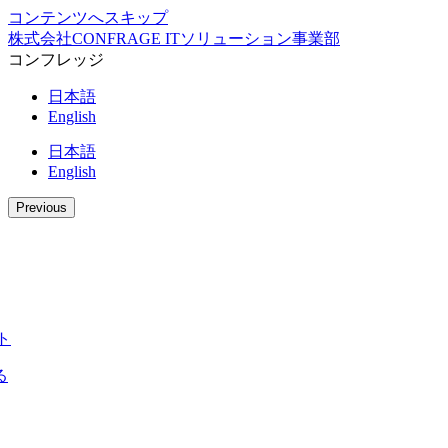
コンテンツへスキップ
株式会社CONFRAGE ITソリューション事業部
コンフレッジ
日本語
English
日本語
English
Previous
ト
る