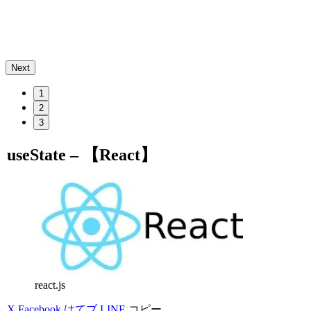
Next
1
2
3
useState – 【React】
react.js
X
Facebook
はてブ
LINE
コピー