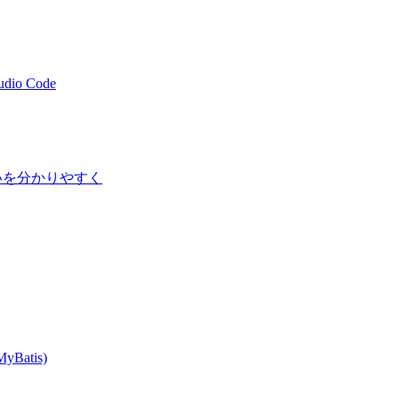
tudio Code
ドの違いを分かりやすく
MyBatis)