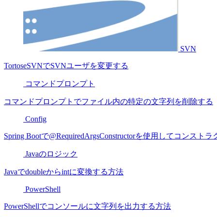
SVN
TortoseSVNでSVNユーザを変更する
コマンドプロンプト
コマンドプロンプトでファイル内の特定の文字列を削除する
Config
Spring Bootで@RequiredArgsConstructorを使用し
Javaのロジック
Javaでdoubleからintに変換する方法
PowerShell
PowerShellでコンソールに文字列を出力する方法