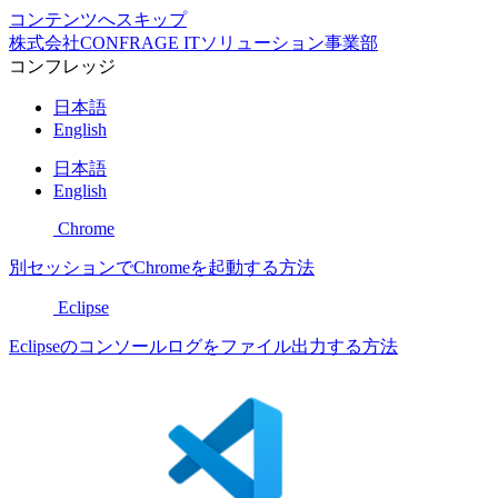
コンテンツへスキップ
株式会社CONFRAGE ITソリューション事業部
コンフレッジ
日本語
English
日本語
English
Chrome
別セッションでChromeを起動する方法
Eclipse
Eclipseのコンソールログをファイル出力する方法