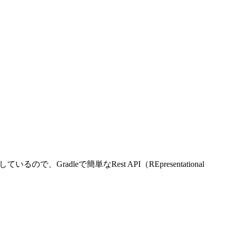
、Gradleで簡単なRest API（REpresentational