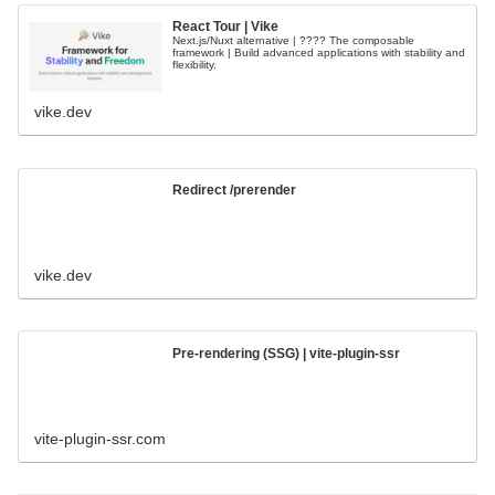
React Tour | Vike
Next.js/Nuxt alternative | ???? The composable
framework | Build advanced applications with stability and
flexibility.
vike.dev
Redirect /prerender
vike.dev
Pre-rendering (SSG) | vite-plugin-ssr
vite-plugin-ssr.com