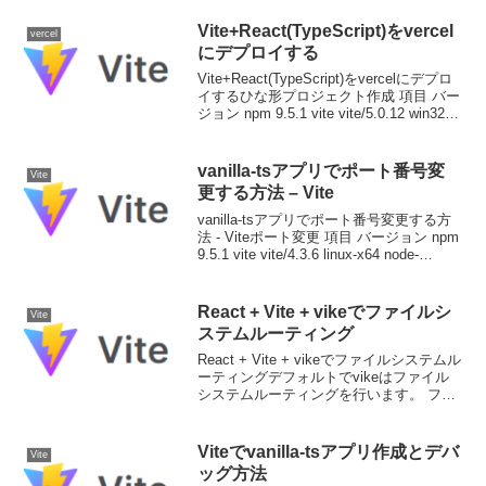
Vite+React(TypeScript)をvercel
vercel
にデプロイする
Vite+React(TypeScript)をvercelにデプロ
イするひな形プロジェクト作成 項目 バー
ジョン npm 9.5.1 vite vite/5.0.12 win32-
x64 node-v18.16.0$ npm create ...
vanilla-tsアプリでポート番号変
Vite
更する方法 – Vite
vanilla-tsアプリでポート番号変更する方
法 - Viteポート変更 項目 バージョン npm
9.5.1 vite vite/4.3.6 linux-x64 node-
v18.16.0デフォルトポートは5173です
が、このポートを変...
React + Vite + vikeでファイルシ
Vite
ステムルーティング
React + Vite + vikeでファイルシステムル
ーティングデフォルトでvikeはファイル
システムルーティングを行います。 ファ
イルシステム URL
src/pages/index.page.tsx /
src/pages/logi...
Viteでvanilla-tsアプリ作成とデバ
Vite
ッグ方法