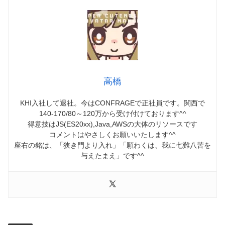
高橋
KHI入社して退社。今はCONFRAGEで正社員です。関西で
140-170/80～120万から受け付けております^^
得意技はJS(ES20xx),Java,AWSの大体のリソースです
コメントはやさしくお願いいたします^^
座右の銘は、「狭き門より入れ」「願わくは、我に七難八苦を
与えたまえ」です^^