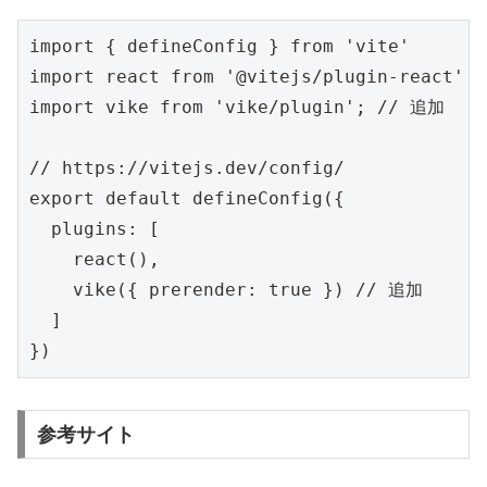
import { defineConfig } from 'vite'

import react from '@vitejs/plugin-react'

import vike from 'vike/plugin'; // 追加

// https://vitejs.dev/config/

export default defineConfig({

  plugins: [

    react(),

    vike({ prerender: true }) // 追加

  ]

})
参考サイト