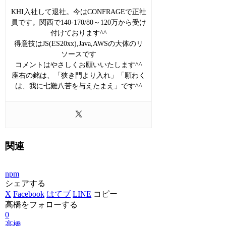
KHI入社して退社。今はCONFRAGEで正社
員です。関西で140-170/80～120万から受け
付けております^^
得意技はJS(ES20xx),Java,AWSの大体のリ
ソースです
コメントはやさしくお願いいたします^^
座右の銘は、「狭き門より入れ」「願わく
は、我に七難八苦を与えたまえ」です^^
関連
npm
シェアする
X
Facebook
はてブ
LINE
コピー
高橋をフォローする
0
高橋