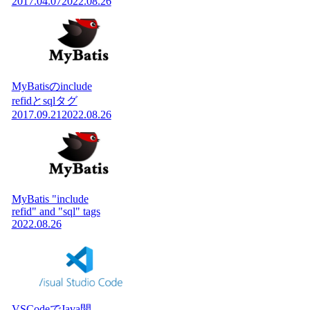
2017.04.07
2022.08.26
MyBatisのinclude
refidとsqlタグ
2017.09.21
2022.08.26
MyBatis "include
refid" and "sql" tags
2022.08.26
VSCodeでJava開