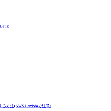
atis)
に変換する方法(AWS Lambdaで注意)