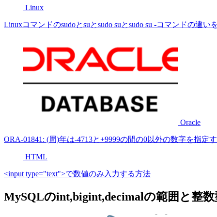
Linux
Linuxコマンドのsudoとsuとsudo suとsudo su -コマンドの
Oracle
ORA-01841: (周)年は-4713と+9999の間の0以外の数字を
HTML
<input type="text">で数値のみ入力する方法
MySQLのint,bigint,decimalの範囲と