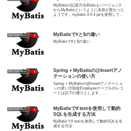
MyBatisの記述方法iBatisもバージョン3
からMyBatisというように名前が変わった
ようです。mybatis-3.0.4.jarを使用してい
ます。以下は、src/conf配下に
mapper.xmlがある場合の記述方法です。
pack...
MyBatisで#と$の違い
iBATIS(MyBatis)
MyBatisで#と$の違い
Spring + MyBatisの@Insertアノ
iBATIS(MyBatis)
テーションの使い方
Spring + MyBatisの@Insertアノテーショ
ンの使い方前提Employeeテーブルのレコ
ードは以下の通りとします。
IDNAMEAGE1takahashi20src/main/resou
rces/配下のschema.sqlは以...
MyBatisでif testを使用して動的
iBATIS(MyBatis)
SQLを生成する方法
MyBatisでif testを使用して動的SQLを生
成する方法