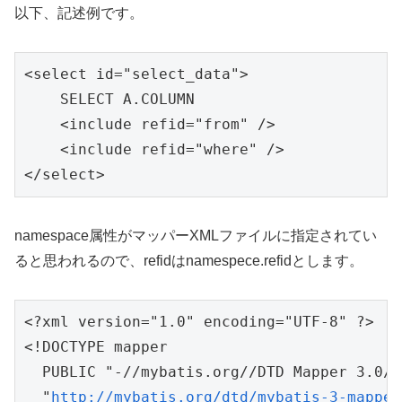
以下、記述例です。
<select id="select_data"> 

    SELECT A.COLUMN

    <include refid="from" />

    <include refid="where" />

</select>
namespace属性がマッパーXMLファイルに指定されてい
ると思われるので、refidはnamespece.refidとします。
<?xml version="1.0" encoding="UTF-8" ?>

<!DOCTYPE mapper 

  PUBLIC "-//mybatis.org//DTD Mapper 3.0//E
  "
http://mybatis.org/dtd/mybatis-3-mapper