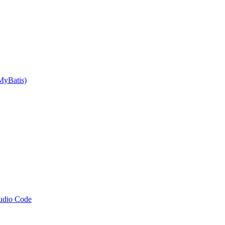
MyBatis)
tudio Code