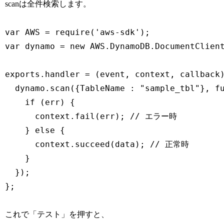
scanは全件検索します。
var AWS = require('aws-sdk');

var dynamo = new AWS.DynamoDB.DocumentClient
exports.handler = (event, context, callback)
  dynamo.scan({TableName : "sample_tbl"}, fu
    if (err) {

      context.fail(err); // エラー時

    } else {

      context.succeed(data); // 正常時

    }

  });

};
これで「テスト」を押すと、