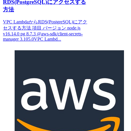
RDS(PostgreSQL)にアクセスする
方法
VPC LambdaからRDS(PostgreSQL)にアク
セスする方法 項目 バージョン node.js
v16.14.0 pg 8.7.3 @aws-sdk/client-secrets-
manager 3.105.0VPC Lambd...