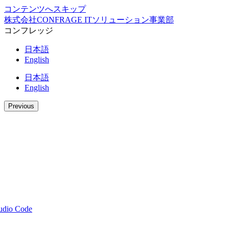
コンテンツへスキップ
株式会社CONFRAGE ITソリューション事業部
コンフレッジ
日本語
English
日本語
English
Previous
tudio Code