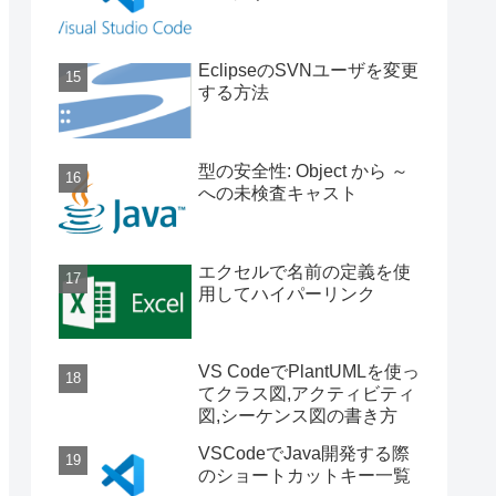
EclipseのSVNユーザを変更
する方法
型の安全性: Object から ～
への未検査キャスト
エクセルで名前の定義を使
用してハイパーリンク
VS CodeでPlantUMLを使っ
てクラス図,アクティビティ
図,シーケンス図の書き方
VSCodeでJava開発する際
のショートカットキー一覧