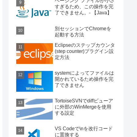
ページング ファイルが小さ
すぎるため、この操作を完
了できません。- 【Java】
別セッションでChromeを
起動する方法
Eclipseのステップカウンタ
(step counter)プラグイン設
定方法
systemによってファイルは
開かれているため操作を完
了できません
TortoiseSVNでdiffビューア
に外部のWinMergeを使用
する設定
VS Codeで\nを改行コード
に置換する