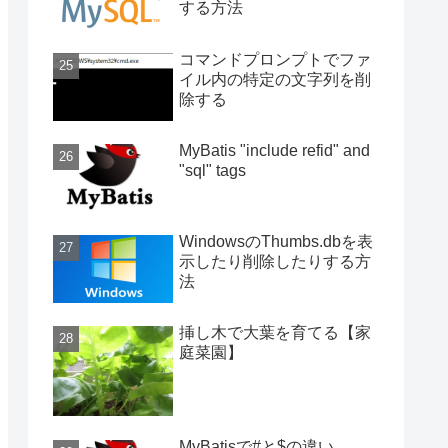
する方法
コマンドプロンプトでファ
イル内の特定の文字列を削
除する
MyBatis "include refid" and
"sql" tags
WindowsのThumbs.dbを表
示したり削除したりする方
法
挿し木で大葉を育てる【家
庭菜園】
MyBatisで#と$の違い