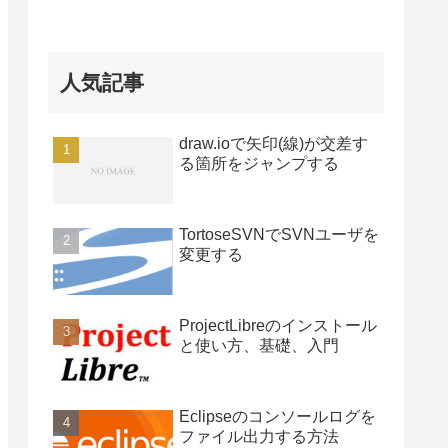
人気記事
draw.ioで矢印(線)が交差す
る箇所をジャンプする
TortoseSVNでSVNユーザを
変更する
ProjectLibreのインストール
と使い方、基礎、入門
Eclipseのコンソールログを
ファイル出力する方法