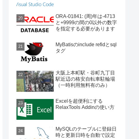
ORA-01841: (周)年は-4713
と+9999の間の0以外の数字
を指定する必要があります
MyBatisのinclude refidとsql
タグ
大阪上本町駅・谷町九丁目
駅近辺の格安自転車駐輪場
（一時利用無料有のみ）
Excelを超便利にする
RelaxTools Addinの使い方
MySQLのテーブルに登録日
時と更新日時を自動で設定