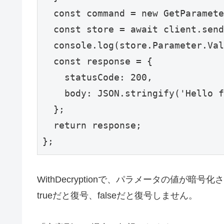
  const command = new GetParamete
  const store = await client.send
  console.log(store.Parameter.Val
  const response = {

    statusCode: 200,

    body: JSON.stringify('Hello f
  };

  return response;

};
WithDecryptionで、パラメータの値が
trueだと復号、falseだと復号しません。