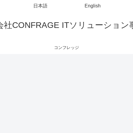
日本語
English
社CONFRAGE ITソリューショ
コンフレッジ
HTML
Eclipse
PowerShell
Li
<input
Eclipseのコン
PowerShellス
Li
type="text">で
ソールログを
クリプトに引
のs
数値のみ入力
ファイル出力
数を渡す方法
su
する方法
する方法
s
違
や
Visual Studio Code
mockito
Chrome
Po
Spring Bootで
別セッション
Po
mockitoを使っ
でChromeを起
コ
てテストする
動する方法
文
VSCodeで
方法
す
launch.jsonを