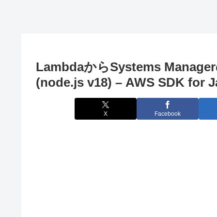
除する
変更する
Date()をUTC
からJSTに変
換する方法
(AWS Lambda
で注意)
LambdaからSystems Ma
(node.js v18) – AWS SDK for J
X
Facebook