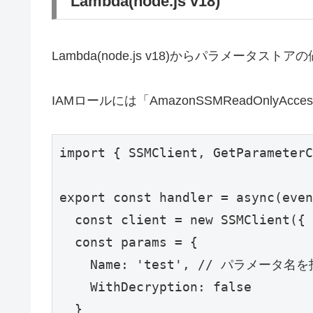
Lambda(node.js v18)
Lambda(node.js v18)からパラメータス
IAMロールには「AmazonSSMReadOnlyA
import { SSMClient, GetParameterC
export const handler = async(even
  const client = new SSMClient({ 
  const params = {

    Name: 'test', // パラメータ名
    WithDecryption: false

  }
