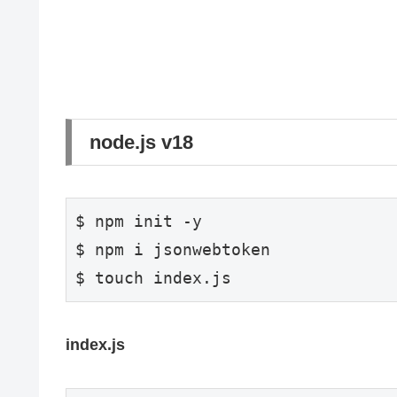
node.js v18
$ npm init -y

$ npm i jsonwebtoken

$ touch index.js
index.js