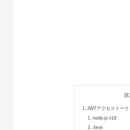
目
JWTアクセストークン
node.js v18
Java