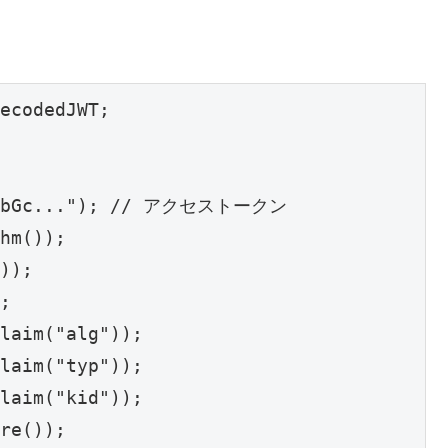
ecodedJWT;

yJhbGc..."); // アクセストークン

hm());

));

;

laim("alg"));

laim("typ"));

laim("kid"));

re());