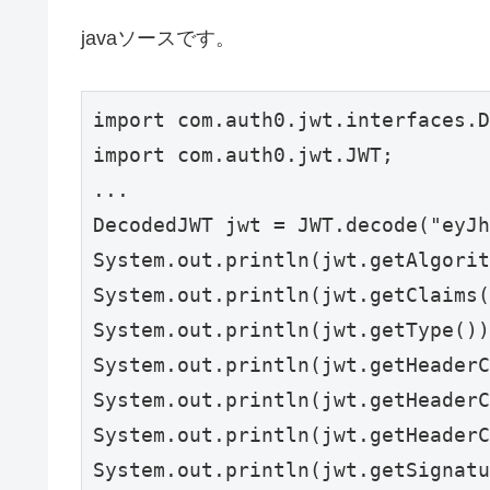
javaソースです。
import com.auth0.jwt.interfaces.D
import com.auth0.jwt.JWT;

...

DecodedJWT jwt = JWT.decode("e
System.out.println(jwt.getAlgorit
System.out.println(jwt.getClaims(
System.out.println(jwt.getType())
System.out.println(jwt.getHeaderC
System.out.println(jwt.getHeaderC
System.out.println(jwt.getHeaderC
System.out.println(jwt.getSignatu