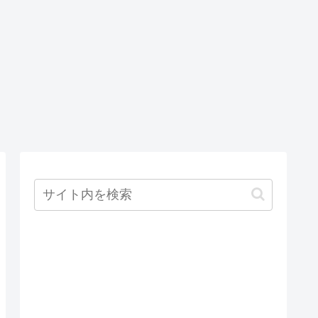
る方法
と+9999の間
の0以外の数字
を指定する必
要があります