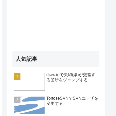
人気記事
draw.ioで矢印(線)が交差す
る箇所をジャンプする
TortoseSVNでSVNユーザを
変更する