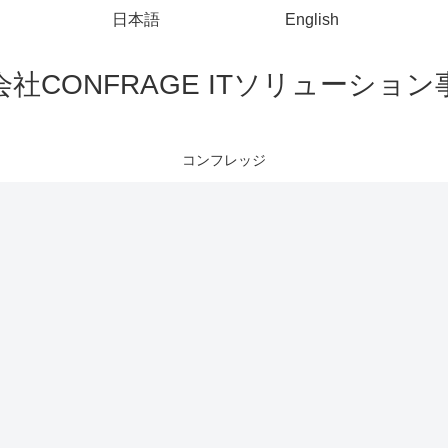
日本語
English
社CONFRAGE ITソリューショ
コンフレッジ
iBATIS(MyBatis)
コマンドプロンプト
Config
mo
コマンドプロ
Spring Bootで
Sp
ンプトでファ
@RequiredArg
mo
イル内の特定
sConstructorを
て
MyBatisで
の文字列を削
使用してコン
方
foreachを使用
除する
ストラクタイ
して動的SQL
ンジェクショ
を生成する
ンを使用する
Visual Studio Code
Visual Studio Code
Ecl
Ec
ソ
VSCodeで
Visual Studio
フ
launch.jsonを
CodeでJSON