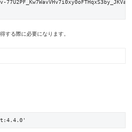
v-77U2PF_Kw7WavVHv7i0xy0oFTHqxS3by_JKVaE
鍵を取得する際に必要になります。
t:4.4.0'