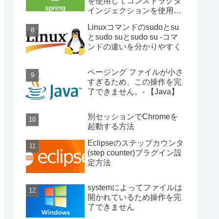
を使用してコンストラクタ
インジェクションを使用す
る
Linuxコマンドのsudoとsu
とsudo suとsudo su -コマ
ンドの違いを分かりやすく
ページング ファイルが小さ
すぎるため、この操作を完
了できません。- 【Java】
別セッションでChromeを
起動する方法
Eclipseのステップカウンタ
(step counter)プラグイン設
定方法
systemによってファイルは
開かれているため操作を完
了できません