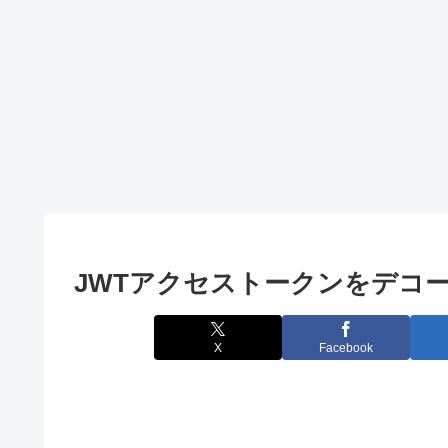
SVN
PowerShell
Javaのロジック
PowerShellス
Javaでdouble
クリプトに引
からintに変換
数を渡す方法
する方法
TortoseSVNで
SVNユーザを
変更する
JWTアクセストークンをデコードす
X
Facebook