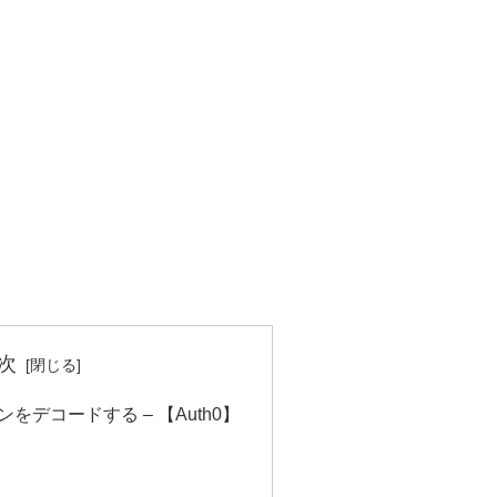
次
をデコードする – 【Auth0】