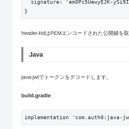
  signature: 'emOPc5UewyEJK-ySi9I
}
header.kidはPEMエンコードされた公開
Java
java-jwtでトークンをデコードします。
build.gradle
implementation 'com.auth0:java-jw