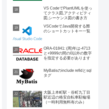
G0ee1R1aiegb_TjkC1BTeACDXhA1M7-KkAZgJelgK
VS CodeでPlantUMLを使っ
てクラス図,アクティビティ
図,シーケンス図の書き方
VSCodeでJava開発する際
のショートカットキー一覧
ORA-01841: (周)年は-4713
と+9999の間の0以外の数字
を指定する必要があります
MyBatisのinclude refidとsql
タグ
大阪上本町駅・谷町九丁目
駅近辺の格安自転車駐輪場
（一時利用無料有のみ）