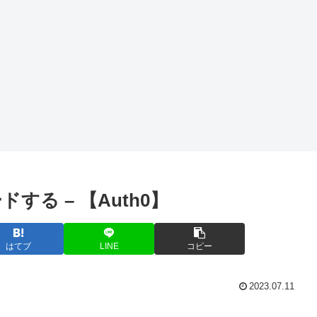
す
作成してデバ
形式のファイ
ッグする方法
ルを整形する
AWS
ECMA
Script6（Java
Script）のnew
Date()をUTC
からJSTに変
換する方法
(AWS Lambda
で注意)
る – 【Auth0】
はてブ
LINE
コピー
2023.07.11