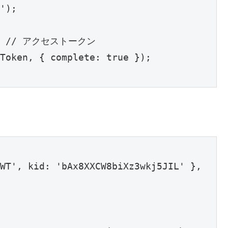
');

.'; // アクセストークン

Token, { complete: true });

WT', kid: 'bAx8XXCW8biXz3wkj5JIL' },
