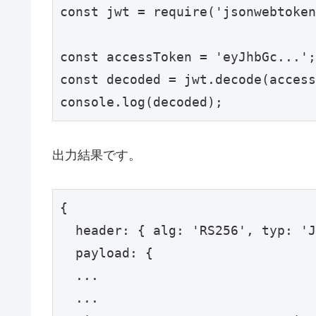
const jwt = require('jsonwebtoken
const accessToken = 'eyJhbGc..
const decoded = jwt.decode(access
console.log(decoded);
出力結果です。
{

  header: { alg: 'RS256', typ: 'J
  payload: {

  ...

  ...
