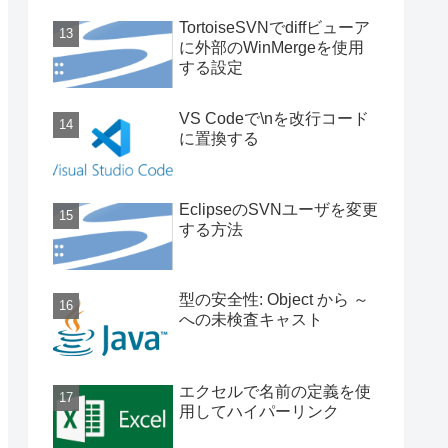
TortoiseSVNでdiffビューア
に外部のWinMergeを使用
する設定
VS Codeで\nを改行コード
に置換する
EclipseのSVNユーザを変更
する方法
型の安全性: Object から ～
への未検査キャスト
エクセルで名前の定義を使
用してハイパーリンク