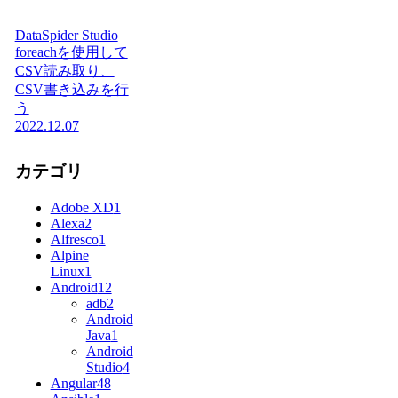
DataSpider Studio
foreachを使用して
CSV読み取り、
CSV書き込みを行
う
2022.12.07
カテゴリ
Adobe XD
1
Alexa
2
Alfresco
1
Alpine
Linux
1
Android
12
adb
2
Android
Java
1
Android
Studio
4
Angular
48