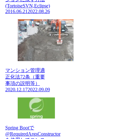
(TortoiseSVN,Eclipse)
2016.06.21
2022.08.26
マンション管理適
正化法72条（重要
事項の説明等）
2020.12.17
2022.09.09
Spring Bootで
@RequiredArgsConstructor