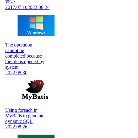
違い
2017.07.10
2022.08.24
The operation
cannot be
completed because
the file is opened by
system
2022.08.30
Using foreach in
MyBatis to generate
dynamic SQL
2022.08.26