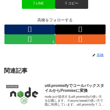
LINE
コピー
高橋をフォローする
0
高橋
関連記事
util.promisifyでコールバックスタ
JavaScript
イルからPromiseに変換
node.jsが提供するutil.promisifyの使い方
を記載します。※async/awaitの使い方で
既に利用しています。util.promisify？コー
ルバックを必要とする関数をPromiseに変