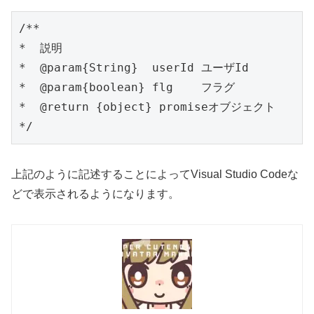
/**

*  説明

*  @param{String}  userId ユーザId

*  @param{boolean} flg    フラグ

*  @return {object} promiseオブジェクト

*/
上記のように記述することによってVisual Studio Codeな
どで表示されるようになります。