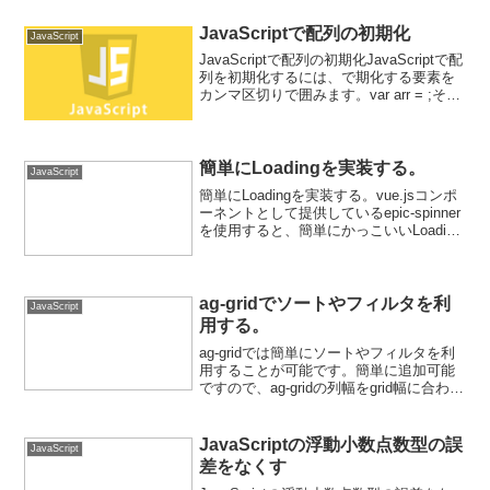
換するutilです。制約Promi...
JavaScriptで配列の初期化
JavaScript
JavaScriptで配列の初期化JavaScriptで配
列を初期化するには、で期化する要素を
カンマ区切りで囲みます。var arr = ;その
他、配列にプロパティを持たせることが
可能です。配列長（上記では4）は変わり
ません。arr.nam...
簡単にLoadingを実装する。
JavaScript
簡単にLoadingを実装する。vue.jsコンポ
ーネントとして提供しているepic-spinner
を使用すると、簡単にかっこいいLoading
を実装できます。epic-spinnerをインスト
ールnpm installするだけです。npm...
ag-gridでソートやフィルタを利
JavaScript
用する。
ag-gridでは簡単にソートやフィルタを利
用することが可能です。簡単に追加可能
ですので、ag-gridの列幅をgrid幅に合わせ
て表示する。のコードに追加してみまし
ょう。ソートを追加する。enableSorting
を指定をtrueに設定す...
JavaScriptの浮動小数点数型の誤
JavaScript
差をなくす