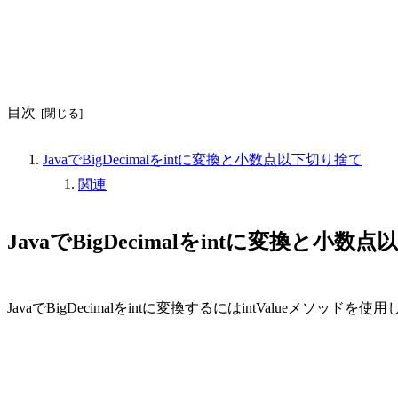
目次
JavaでBigDecimalをintに変換と小数点以下切り捨て
関連
JavaでBigDecimalをintに変換と小数
JavaでBigDecimalをintに変換するにはintValueメソッドを使