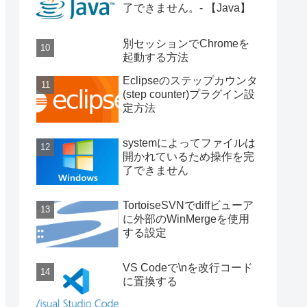
了できません。- 【Java】
別セッションでChromeを
起動する方法
Eclipseのステップカウンタ
(step counter)プラグイン設
定方法
systemによってファイルは
開かれているため操作を完
了できません
TortoiseSVNでdiffビューア
に外部のWinMergeを使用
する設定
VS Codeで\nを改行コード
に置換する