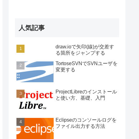
人気記事
draw.ioで矢印(線)が交差す
る箇所をジャンプする
TortoseSVNでSVNユーザを
変更する
ProjectLibreのインストール
と使い方、基礎、入門
Eclipseのコンソールログを
ファイル出力する方法