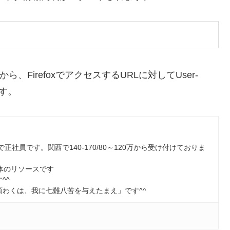
FirefoxでアクセスするURLに対してUser-
ます。
で正社員です。関西で140-170/80～120万から受け付けておりま
Sの大体のリソースです
^^
わくは、我に七難八苦を与えたまえ」です^^