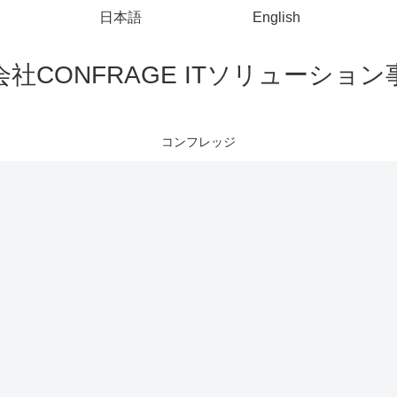
日本語
English
社CONFRAGE ITソリューショ
コンフレッジ
PowerShell
Javaのロジック
iBATIS(MyBatis)
コ
PowerShellで
Javaでdouble
コ
コンソールに
からintに変換
ン
文字列を出力
する方法
イ
MyBatisで
する方法
の
foreachを使用
除
して動的SQL
を生成する
Linux
PowerShell
SVN
Linuxコマンド
PowerShellス
で
のsudoとsuと
クリプトに引
sudo suとsudo
数を渡す方法
SVNで特定の
V
su -コマンドの