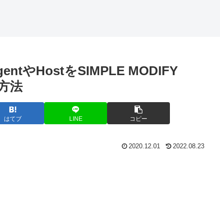
リビジョンに
la
違いを分かり
戻す方法
作
やすく
(TortoiseSVN,
ッ
Eclipse)
entやHostをSIMPLE MODIFY
方法
はてブ
LINE
コピー
2020.12.01
2022.08.23