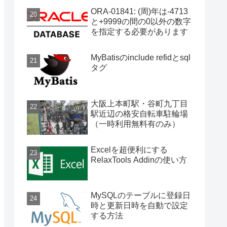
ORA-01841: (周)年は-4713
と+9999の間の0以外の数字
を指定する必要があります
MyBatisのinclude refidとsql
タグ
大阪上本町駅・谷町九丁目
駅近辺の格安自転車駐輪場
（一時利用無料有のみ）
Excelを超便利にする
RelaxTools Addinの使い方
MySQLのテーブルに登録日
時と更新日時を自動で設定
する方法