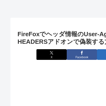
SVNユーザを
テキストに取
変更する
り消し線を入
れる方法
FireFoxでヘッダ情報のUser-Ag
HEADERSアドオンで偽装する
X
Facebook