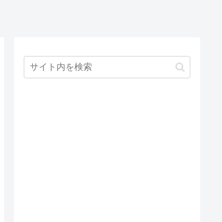
unch.jsonを
@RequiredArg
からJSTに変
成してデバ
sConstructorを
換する方法
グする方法
使用してコン
(AWS Lambda
ストラクタイ
で注意)
ンジェクショ
ンを使用する