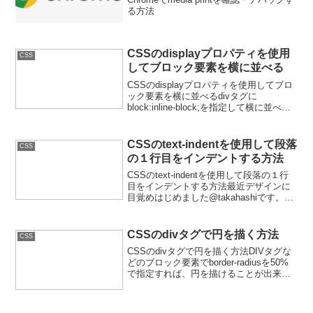
る方法
CSSのdisplayプロパティを使用
CSS
してブロック要素を横に並べる
CSSのdisplayプロパティを使用してブロ
ック要素を横に並べるdivタグに
block:inline-block;を指定して横に並べて
みます。cssです。.danraku{ border:1px
solid; display:inline...
CSSのtext-indentを使用して段落
CSS
の１行目をインデントする方法
CSSのtext-indentを使用して段落の１行
目をインデントする方法最近デザインに
目覚めはじめました@takahashiです。
CSSで文章の１行目を全角１文字分イン
デントしたい、といった場合はtext-indent
を使えば一発で可能です...
CSSのdivタグで円を描く方法
CSS
CSSのdivタグで円を描く方法DIVタグな
どのブロック要素でborder-radiusを50%
で指定すれば、円を描けることが出来ま
す。前提として、widthとheightは同じで
あることとなります。でないと楕円形に
なってしまいます。上記は...