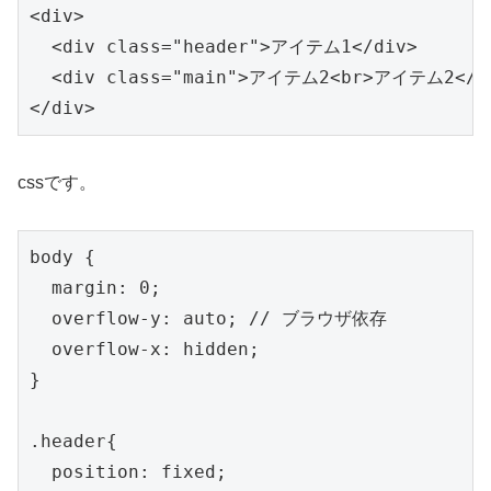
<div>

  <div class="header">アイテム1</div>

  <div class="main">アイテム2<br>アイテム2</di
</div>
cssです。
body {

  margin: 0;

  overflow-y: auto; // ブラウザ依存

  overflow-x: hidden;

}

.header{

  position: fixed;
