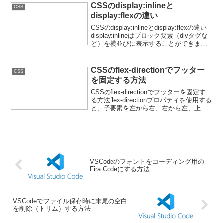
CSSのdisplay:inlineと
CSS
display:flexの違い
CSSのdisplay:inlineとdisplay:flexの違い
display:inlineはブロック要素（divタグな
ど）を横並びに表示することができま
す。それに対し、display:flexは、親要素
の下の子要素の高さなどを統一する...
CSSのflex-directionでフッター
CSS
を固定する方法
CSSのflex-directionでフッターを固定す
る方法flex-directionプロパティを使用する
と、子要素を左から右、右から左、上か
ら下、下から上といったように表示する
ことができるようになります。フレック
スアイテム1フレックスア...
VSCodeのフォントをコーディング用の
Fira Codeにする方法
VSCodeでファイル保存時に末尾の空白
を削除（トリム）する方法