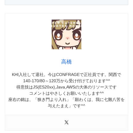
高橋
KHI入社して退社。今はCONFRAGEで正社員です。関西で
140-170/80～120万から受け付けております^^
得意技はJS(ES20xx),Java,AWSの大体のリソースです
コメントはやさしくお願いいたします^^
座右の銘は、「狭き門より入れ」「願わくは、我に七難八苦を
与えたまえ」です^^