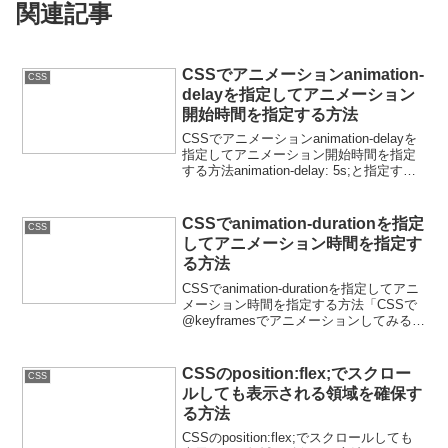
関連記事
CSSでアニメーションanimation-
CSS
delayを指定してアニメーション
開始時間を指定する方法
CSSでアニメーションanimation-delayを
指定してアニメーション開始時間を指定
する方法animation-delay: 5s;と指定する
と、5秒後にアニメーションが開始されま
す。2個目のliタグにだけanimation-dela...
CSSでanimation-durationを指定
CSS
してアニメーション時間を指定す
る方法
CSSでanimation-durationを指定してアニ
メーション時間を指定する方法「CSSで
@keyframesでアニメーションしてみる」
で、liタグをアニメーションしてみました
が、複数のliタグに対して異なる時間を指
定して、アニメーシ...
CSSのposition:flex;でスクロー
CSS
ルしても表示される領域を確保す
る方法
CSSのposition:flex;でスクロールしても