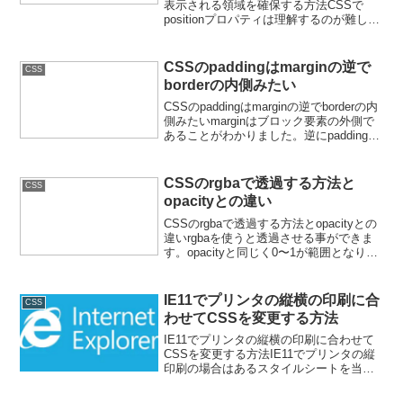
表示される領域を確保する方法CSSで
positionプロパティは理解するのが難しい
です。position:flex;とすることによってヘ
ッダ領域に表示することができます。画
面が縦長でスク...
CSSのpaddingはmarginの逆で
CSS
borderの内側みたい
CSSのpaddingはmarginの逆でborderの内
側みたいmarginはブロック要素の外側で
あることがわかりました。逆にpaddingを
指定すると、ボーダーの内側に対して余
白を指定するようです。例えばdivタグ内
のコンテンツ位置が変...
CSSのrgbaで透過する方法と
CSS
opacityとの違い
CSSのrgbaで透過する方法とopacityとの
違いrgbaを使うと透過させる事ができま
す。opacityと同じく0〜1が範囲となりま
す。0.70.50.1cssです。<div
style="width: 100px; height: 1...
IE11でプリンタの縦横の印刷に合
CSS
わせてCSSを変更する方法
IE11でプリンタの縦横の印刷に合わせて
CSSを変更する方法IE11でプリンタの縦
印刷の場合はあるスタイルシートを当
て、横印刷の場合は別のスタイルシート
を当てたい場合、メディアクエリをふた