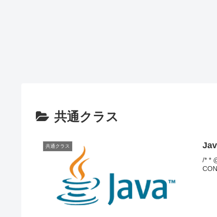
mockito
PowerShell
Visual Studio Code
Spring Bootで
PowerShellで
mockitoを使っ
コンソールに
てテストする
文字列を出力
Visual Studio
方法
する方法
CodeでJSON
形式のファイ
ルを整形する
共通クラス
J
共通クラス
/* *
CONF