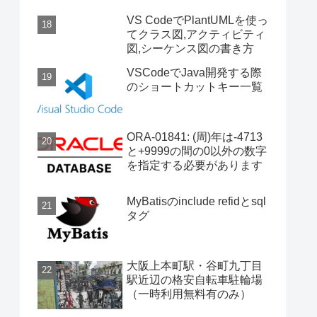
VS CodeでPlantUMLを使っ
てクラス図,アクティビティ
図,シーケンス図の書き方
VSCodeでJava開発する際
のショートカットキー一覧
ORA-01841: (周)年は-4713
と+9999の間の0以外の数字
を指定する必要があります
MyBatisのinclude refidとsql
タグ
大阪上本町駅・谷町九丁目
駅近辺の格安自転車駐輪場
（一時利用無料有のみ）