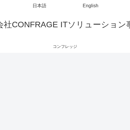
日本語
English
社CONFRAGE ITソリューショ
コンフレッジ
iBATIS(MyBatis)
Config
Visual Studio Code
A
Spring Bootで
E
@RequiredArg
Sc
sConstructorを
Sc
MyBatisで
VSCodeで
使用してコン
Da
foreachを使用
launch.jsonを
ストラクタイ
か
して動的SQL
作成してデバ
ンジェクショ
換
字
を生成する
ッグする方法
ンを使用する
(A
で