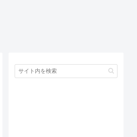
れる方法
TML
Chrome
nput
別セッション
pe="text">で
でChromeを起
値のみ入力
動する方法
る方法