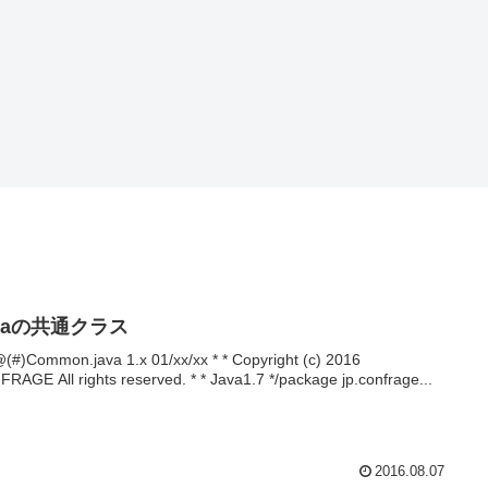
SVN
Linux
コマンドプロンプト
H
Linuxコマンド
コマンドプロ
<i
のsudoとsuと
ンプトでファ
ty
sudo suとsudo
イル内の特定
数
SVNで特定の
su -コマンドの
の文字列を削
す
リビジョンに
違いを分かり
除する
戻す方法
やすく
(TortoiseSVN,
Eclipse)
avaの共通クラス
 @(#)Common.java 1.x 01/xx/xx * * Copyright (c) 2016
RAGE All rights reserved. * * Java1.7 */package jp.confrage...
2016.08.07