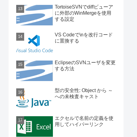
TortoiseSVNでdiffビューア
に外部のWinMergeを使用
する設定
VS Codeで\nを改行コード
に置換する
EclipseのSVNユーザを変更
する方法
型の安全性: Object から ～
への未検査キャスト
エクセルで名前の定義を使
用してハイパーリンク