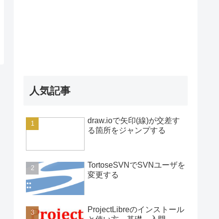
人気記事
draw.ioで矢印(線)が交差す
る箇所をジャンプする
TortoseSVNでSVNユーザを
変更する
ProjectLibreのインストール