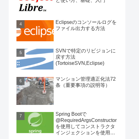
と使い方、基礎、入門
Eclipseのコンソールログを
ファイル出力する方法
SVNで特定のリビジョンに
戻す方法
(TortoiseSVN,Eclipse)
マンション管理適正化法72
条（重要事項の説明等）
Spring Bootで
@RequiredArgsConstructor
を使用してコンストラクタ
インジェクションを使用す
る