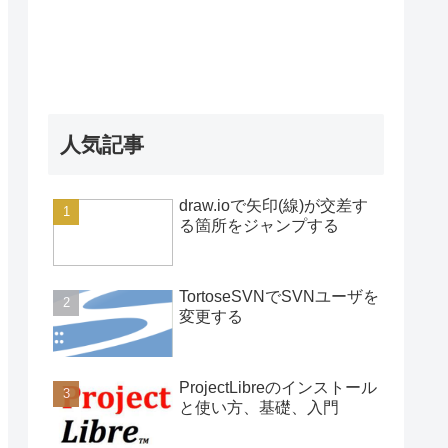
人気記事
draw.ioで矢印(線)が交差す
る箇所をジャンプする
TortoseSVNでSVNユーザを
変更する
ProjectLibreのインストール
と使い方、基礎、入門