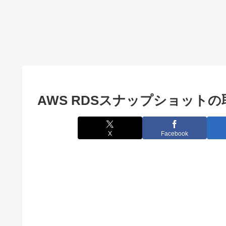
コンソールに
ンプトでファ
文字列を出力
イル内の特定
Excelのオート
する方法
の文字列を削
シェイプ内の
除する
テキストに取
り消し線を入
れる方法
AWS RDSスナップショットの
X
Facebook