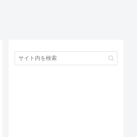
pe="text">で
値のみ入力
TortoseSVNで
る方法
SVNユーザを
変更する