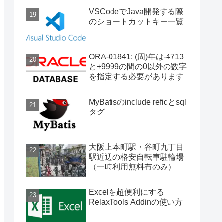
VSCodeでJava開発する際
のショートカットキー一覧
ORA-01841: (周)年は-4713
と+9999の間の0以外の数字
を指定する必要があります
MyBatisのinclude refidとsql
タグ
大阪上本町駅・谷町九丁目
駅近辺の格安自転車駐輪場
（一時利用無料有のみ）
Excelを超便利にする
RelaxTools Addinの使い方