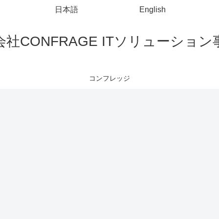
日本語
English
社CONFRAGE ITソリューショ
コンフレッジ
Eclipse
mockito
Visual Studio Code
Li
Eclipseのコン
Spring Bootで
Li
起
ソールログを
mockitoを使っ
のs
ファイル出力
てテストする
su
VSCodeで
する方法
方法
s
launch.jsonを
違
作成してデバ
や
ッグする方法
iBATIS(MyBatis)
Visual Studio Code
PowerShell
H
PowerShellス
<i