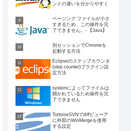
ンドの違いを分かりやすく
ページング ファイルが小さ
すぎるため、この操作を完
了できません。- 【Java】
別セッションでChromeを
起動する方法
Eclipseのステップカウンタ
(step counter)プラグイン設
定方法
systemによってファイルは
開かれているため操作を完
了できません
TortoiseSVNでdiffビューア
に外部のWinMergeを使用
する設定