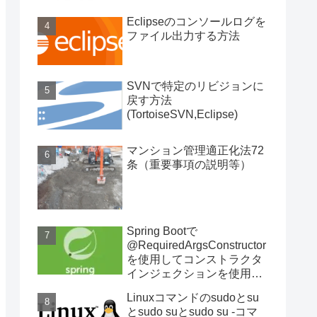
Eclipseのコンソールログを
ファイル出力する方法
SVNで特定のリビジョンに
戻す方法
(TortoiseSVN,Eclipse)
マンション管理適正化法72
条（重要事項の説明等）
Spring Bootで
@RequiredArgsConstructor
を使用してコンストラクタ
インジェクションを使用す
る
Linuxコマンドのsudoとsu
とsudo suとsudo su -コマ