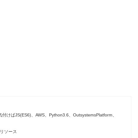
S(ES6)、AWS、Python3.6、OutsystemsPlatform、
一部リソース