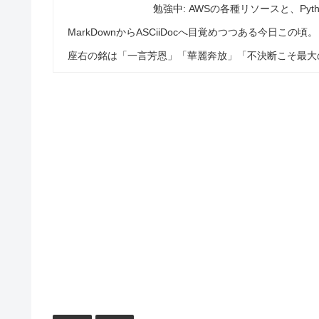
勉強中: AWSの各種リソースと、Pytho
MarkDownからASCiiDocへ目覚めつつある今日この頃。
座右の銘は「一言芳恩」「華麗奔放」「不決断こそ最大