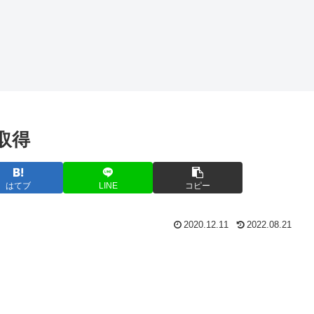
クリプトに引
ty
数を渡す方法
数
MyBatisで
Visual Studio
す
foreachを使用
CodeでJSON
して動的SQL
形式のファイ
を生成する
ルを整形する
取得
はてブ
LINE
コピー
2020.12.11
2022.08.21