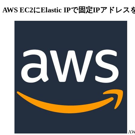
AWS EC2にElastic IPで固定IPアド
A