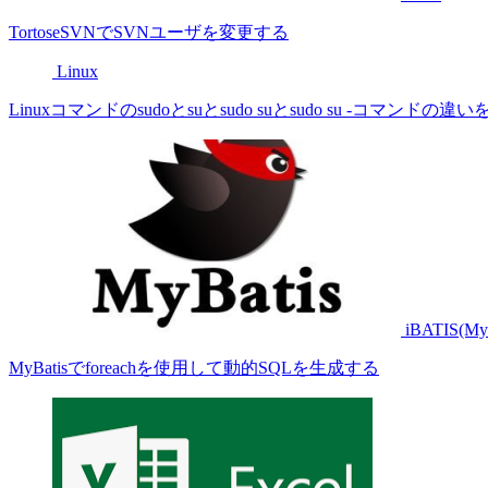
TortoseSVNでSVNユーザを変更する
Linux
Linuxコマンドのsudoとsuとsudo suとsudo su -コマンドの
iBATIS(MyB
MyBatisでforeachを使用して動的SQLを生成する