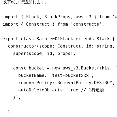
以下tsに1行追加します。
import { Stack, StackProps, aws_s3 } from 'a
import { Construct } from 'constructs';

export class Sample001Stack extends Stack {

  constructor(scope: Construct, id: string, 
    super(scope, id, props);

    const bucket = new aws_s3.Bucket(this, '
      bucketName: 'test-bucketxxx',

      removalPolicy: RemovalPolicy.DESTROY,

      autoDeleteObjects: true // 1行追加

    });

  }
