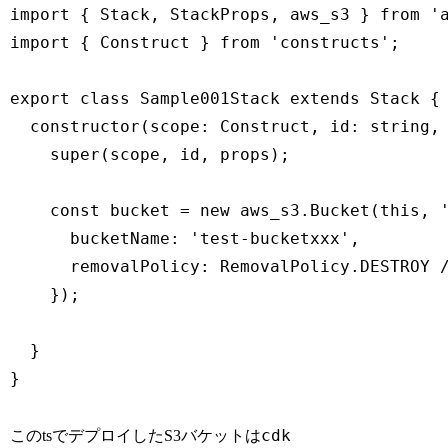
import { Stack, StackProps, aws_s3 } from 'a
import { Construct } from 'constructs';

export class Sample001Stack extends Stack {

  constructor(scope: Construct, id: string, 
    super(scope, id, props);

    const bucket = new aws_s3.Bucket(this, '
      bucketName: 'test-bucketxxx',

      removalPolicy: RemovalPolicy.DESTROY 
    });

  }

}
cdk
このtsでデプロイしたS3バケットは