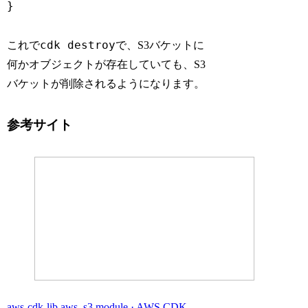
}
cdk destroy
これで
で、S3バケットに
何かオブジェクトが存在していても、S3
バケットが削除されるようになります。
参考サイト
aws-cdk-lib.aws_s3 module · AWS CDK