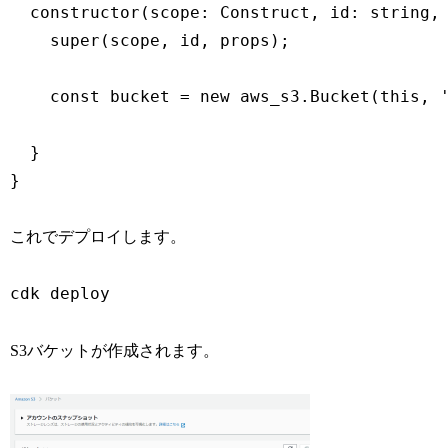
  constructor(scope: Construct, id: string, 
    super(scope, id, props);

    const bucket = new aws_s3.Bucket(this, '
  }

}
これでデプロイします。
cdk deploy
S3バケットが作成されます。