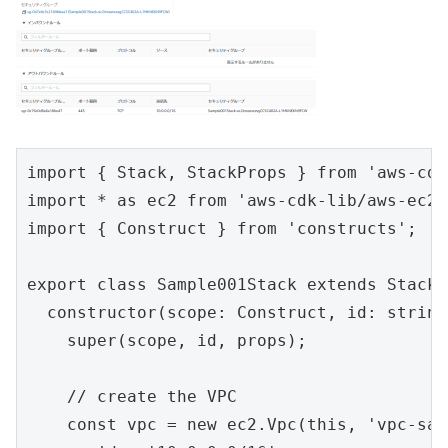
import { Stack, StackProps } from 'aws-cdk
import * as ec2 from 'aws-cdk-lib/aws-ec2';
import { Construct } from 'constructs';

export class Sample001Stack extends Stack {
  constructor(scope: Construct, id: string
    super(scope, id, props);

    // create the VPC

    const vpc = new ec2.Vpc(this, 'vpc-sam