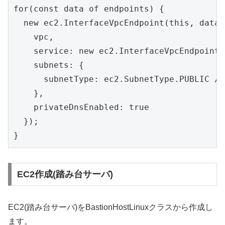
for(const data of endpoints) {

  new ec2.InterfaceVpcEndpoint(this, data[
    vpc,

    service: new ec2.InterfaceVpcEndpointS
    subnets: {

      subnetType: ec2.SubnetType.PUBLIC 
    },

    privateDnsEnabled: true

  });

}
EC2作成(踏み台サーバ)
EC2(踏み台サーバ)をBastionHostLinuxクラスから作成し
ます。