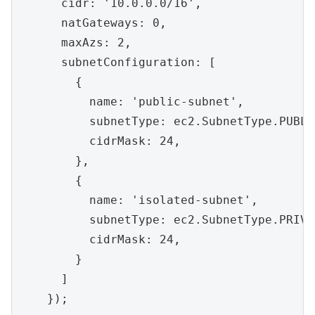
      cidr: '10.0.0.0/16',

      natGateways: 0,

      maxAzs: 2,

      subnetConfiguration: [

        {

          name: 'public-subnet',

          subnetType: ec2.SubnetType.PUBLIC
          cidrMask: 24,

        },

        {

          name: 'isolated-subnet',

          subnetType: ec2.SubnetType.PRIVA
          cidrMask: 24,

        }

      ]

    });
