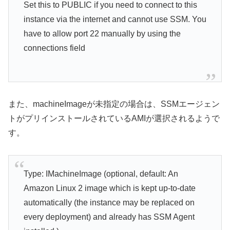
Set this to PUBLIC if you need to connect to this
instance via the internet and cannot use SSM. You
have to allow port 22 manually by using the
connections field
また、machineImageが未指定の場合は、SSMエージェン
トがプリインストールされているAMIが選択されるようで
す。
Type: IMachineImage (optional, default: An
Amazon Linux 2 image which is kept up-to-date
automatically (the instance may be replaced on
every deployment) and already has SSM Agent