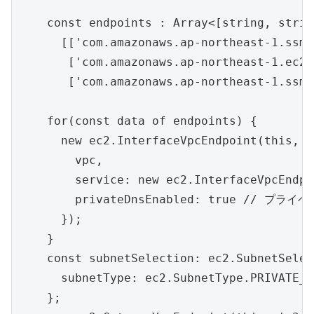
    const endpoints : Array<[string, strin
      [['com.amazonaws.ap-northeast-1.ssm'
       ['com.amazonaws.ap-northeast-1.ec2m
       ['com.amazonaws.ap-northeast-1.ssmm
    for(const data of endpoints) {

      new ec2.InterfaceVpcEndpoint(this, d
        vpc,

        service: new ec2.InterfaceVpcEndpo
        privateDnsEnabled: true // プラ
      });

    }

    const subnetSelection: ec2.SubnetSelec
      subnetType: ec2.SubnetType.PRIVATE_I
    };
