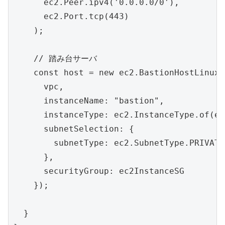
      ec2.Peer.ipv4('0.0.0.0/0'),

      ec2.Port.tcp(443)

    );

    // 踏み台サーバ

    const host = new ec2.BastionHostLinux(
      vpc,

      instanceName: "bastion",

      instanceType: ec2.InstanceType.of(ec
      subnetSelection: {

        subnetType: ec2.SubnetType.PRI
      },

      securityGroup: ec2InstanceSG

    });

  }
