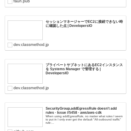
faun.pub
セッションマネージャーでEC2に接続できない時
に確認した点 | DevelopersIO
dev.classmethod.jp
プライベートサブネットにあるEC2インスタンス
を Systems Manager で管理する |
DevelopersIO
dev.classmethod.jp
SecurityGroup.addEgressRule doesn't add
rules · Issue #5458 · aws/aws-cdk
When using addEgressRule, no matter what rules I seem
to put in I only ever get the default "All outbound traffic"
rule:...