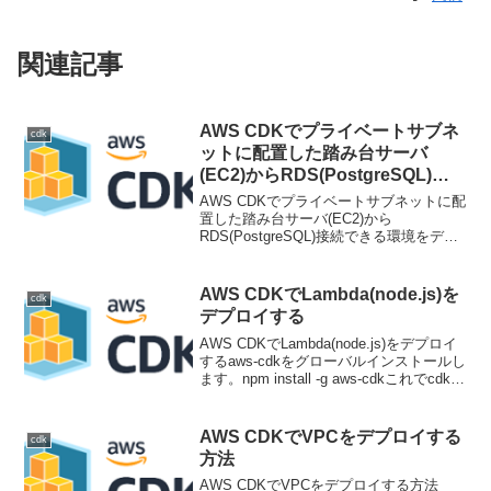
関連記事
AWS CDKでプライベートサブネ
cdk
ットに配置した踏み台サーバ
(EC2)からRDS(PostgreSQL)接
続できる環境をデプロイする方法
AWS CDKでプライベートサブネットに配
置した踏み台サーバ(EC2)から
RDS(PostgreSQL)接続できる環境をデプ
ロイする方法 項目 バージョン CDK
2.27.0プライベートサブネットに配置し
た踏み台サーバからSSMでRDS(...
AWS CDKでLambda(node.js)を
cdk
デプロイする
AWS CDKでLambda(node.js)をデプロイ
するaws-cdkをグローバルインストールし
ます。npm install -g aws-cdkこれでcdkコ
マンドが使えるようになります。cdk --
version2.26.0 (bu...
AWS CDKでVPCをデプロイする
cdk
方法
AWS CDKでVPCをデプロイする方法