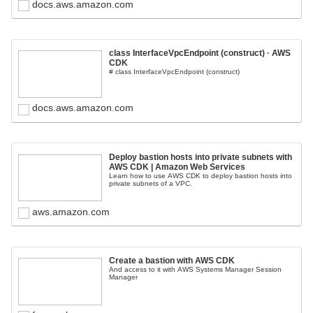
docs.aws.amazon.com
class InterfaceVpcEndpoint (construct) · AWS
CDK
# class InterfaceVpcEndpoint (construct)
docs.aws.amazon.com
Deploy bastion hosts into private subnets with
AWS CDK | Amazon Web Services
Learn how to use AWS CDK to deploy bastion hosts into
private subnets of a VPC.
aws.amazon.com
Create a bastion with AWS CDK
And access to it with AWS Systems Manager Session
Manager