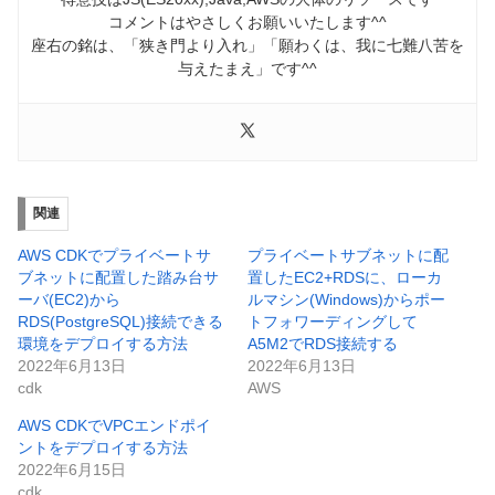
コメントはやさしくお願いいたします^^
座右の銘は、「狭き門より入れ」「願わくは、我に七難八苦を
与えたまえ」です^^
関連
AWS CDKでプライベートサ
プライベートサブネットに配
ブネットに配置した踏み台サ
置したEC2+RDSに、ローカ
ーバ(EC2)から
ルマシン(Windows)からポー
RDS(PostgreSQL)接続できる
トフォワーディングして
環境をデプロイする方法
A5M2でRDS接続する
2022年6月13日
2022年6月13日
cdk
AWS
AWS CDKでVPCエンドポイ
ントをデプロイする方法
2022年6月15日
cdk