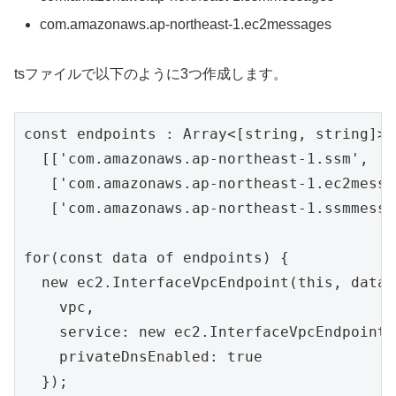
com.amazonaws.ap-northeast-1.ec2messages
tsファイルで以下のように3つ作成します。
const endpoints : Array<[string, string]> =
  [['com.amazonaws.ap-northeast-1.ssm', 's
   ['com.amazonaws.ap-northeast-1.ec2messa
   ['com.amazonaws.ap-northeast-1.ssmmessa
for(const data of endpoints) {

  new ec2.InterfaceVpcEndpoint(this, data[
    vpc,

    service: new ec2.InterfaceVpcEndpointS
    privateDnsEnabled: true

  });
