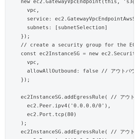
    new ec2.GatewayVpcEndpoint(this, 's3ga
      vpc,

      service: ec2.GatewayVpcEndpointAwsSe
      subnets: [subnetSelection]

    });

    // create a security group for the EC2
    const ec2InstanceSG = new ec2.Security
      vpc,

      allowAllOutbound: false // アウ
    });

    ec2InstanceSG.addEgressRule( // アウト
      ec2.Peer.ipv4('0.0.0.0/0'),

      ec2.Port.tcp(80)

    );

    ec2InstanceSG.addEgressRule( // アウト