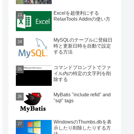
Excelを超便利にする
RelaxTools Addinの使い方
MySQLのテーブルに登録日
時と更新日時を自動で設定
する方法
コマンドプロンプトでファ
イル内の特定の文字列を削
除する
MyBatis "include refid" and
"sql" tags
WindowsのThumbs.dbを表
示したり削除したりする方
法