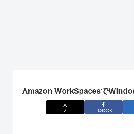
Visual Studio Code
mockito
PowerShell
Spring Bootで
PowerShellで
mockitoを使っ
コンソールに
てテストする
文字列を出力
VSCodeで
方法
する方法
launch.jsonを
作成してデバ
ッグする方法
Amazon WorkSpacesでWi
X
Facebook