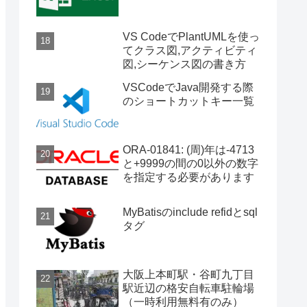
VS CodeでPlantUMLを使っ
てクラス図,アクティビティ
図,シーケンス図の書き方
VSCodeでJava開発する際
のショートカットキー一覧
ORA-01841: (周)年は-4713
と+9999の間の0以外の数字
を指定する必要があります
MyBatisのinclude refidとsql
タグ
大阪上本町駅・谷町九丁目
駅近辺の格安自転車駐輪場
（一時利用無料有のみ）