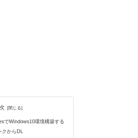
次
acesでWindows10環境構築する
クからDL