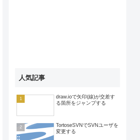
人気記事
draw.ioで矢印(線)が交差す
る箇所をジャンプする
TortoseSVNでSVNユーザを
変更する