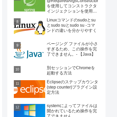
@RequiredArgsConstructor
を使用してコンストラクタ
インジェクションを使用す
る
Linuxコマンドのsudoとsu
とsudo suとsudo su -コマ
ンドの違いを分かりやすく
ページング ファイルが小さ
すぎるため、この操作を完
了できません。- 【Java】
別セッションでChromeを
起動する方法
Eclipseのステップカウンタ
(step counter)プラグイン設
定方法
systemによってファイルは
開かれているため操作を完
了できません