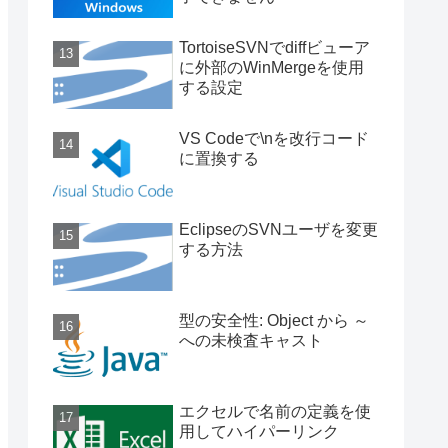
TortoiseSVNでdiffビューア
に外部のWinMergeを使用
する設定
VS Codeで\nを改行コード
に置換する
EclipseのSVNユーザを変更
する方法
型の安全性: Object から ～
への未検査キャスト
エクセルで名前の定義を使
用してハイパーリンク