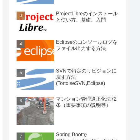
ProjectLibreのインストール
と使い方、基礎、入門
Eclipseのコンソールログを
ファイル出力する方法
SVNで特定のリビジョンに
戻す方法
(TortoiseSVN,Eclipse)
マンション管理適正化法72
条（重要事項の説明等）
Spring Bootで