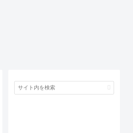
を指定する必
のsudoとsuと
要があります
sudo suとsudo
su -コマンドの
違いを分かり
やすく