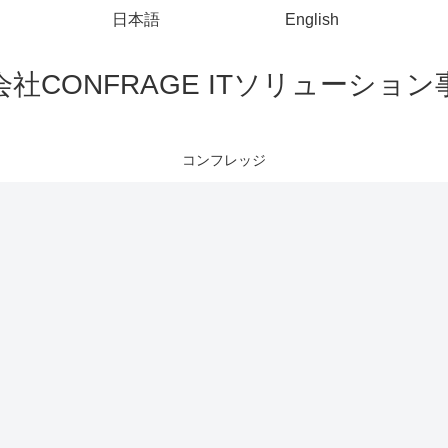
日本語
English
社CONFRAGE ITソリューショ
コンフレッジ
Visual Studio Code
AWS
コマンドプロンプト
HT
ECMA
コマンドプロ
<in
Script6（Java
ンプトでファ
ty
Script）のnew
イル内の特定
数
ト
Visual Studio
Date()をUTC
の文字列を削
す
CodeでJSON
からJSTに変
除する
形式のファイ
SVN
PowerShell
SV
換する方法
ルを整形する
(AWS Lambda
PowerShellス
で注意)
クリプトに引
数を渡す方法
SVNで特定の
To
リビジョンに
S
戻す方法
変
(TortoiseSVN,