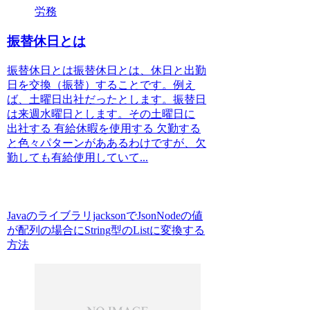
労務
振替休日とは
振替休日とは振替休日とは、休日と出勤
日を交換（振替）することです。例え
ば、土曜日出社だったとします。振替日
は来週水曜日とします。その土曜日に
出社する 有給休暇を使用する 欠勤する
と色々パターンがああるわけですが、欠
勤しても有給使用していて...
JavaのライブラリjacksonでJsonNodeの値
が配列の場合にString型のListに変換する
方法