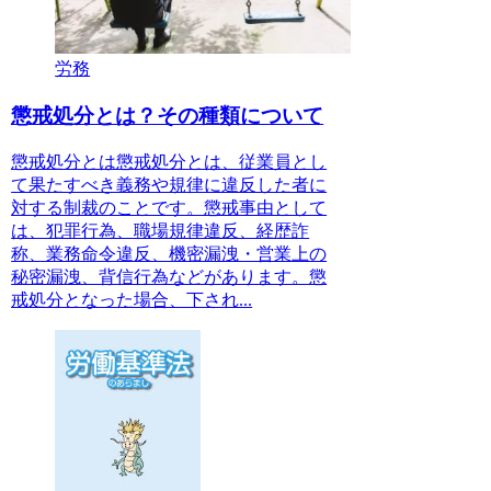
労務
懲戒処分とは？その種類について
懲戒処分とは懲戒処分とは、従業員とし
て果たすべき義務や規律に違反した者に
対する制裁のことです。懲戒事由として
は、犯罪行為、職場規律違反、経歴詐
称、業務命令違反、機密漏洩・営業上の
秘密漏洩、背信行為などがあります。懲
戒処分となった場合、下され...