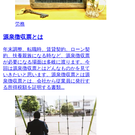
労務
源泉徴収票とは
年末調整、転職時、賃貸契約、ローン契
約、扶養親族になる時など、源泉徴収票
が必要になる場面は多岐に渡ります。今
回は源泉徴収票とはどんなものかを見て
いきたいと思います。源泉徴収票とは源
泉徴収票とは、会社から従業員に発行す
る所得税額を証明する書類...