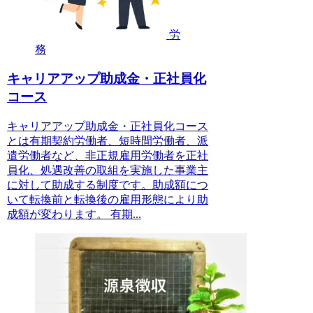
労
務
キャリアアップ助成金・正社員化
コース
キャリアアップ助成金・正社員化コース
とは有期契約労働者、短時間労働者、派
遣労働者など、非正規雇用労働者を正社
員化、処遇改善の取組を実施した事業主
に対して助成する制度です。助成額につ
いて転換前と転換後の雇用形態により助
成額が変わります。 有期...