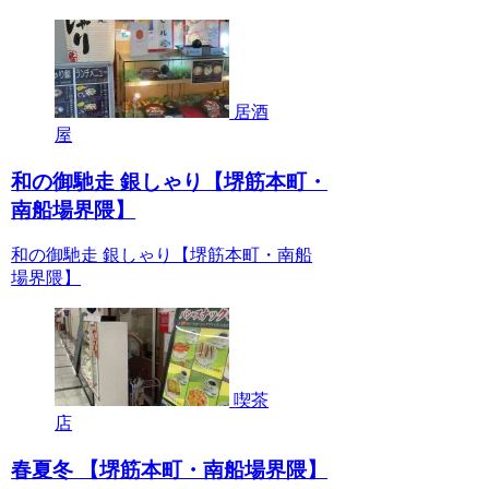
居酒
屋
和の御馳走 銀しゃり【堺筋本町・
南船場界隈】
和の御馳走 銀しゃり【堺筋本町・南船
場界隈】
喫茶
店
春夏冬 【堺筋本町・南船場界隈】