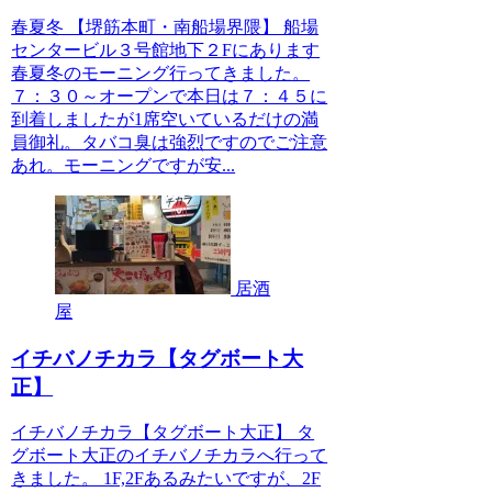
春夏冬 【堺筋本町・南船場界隈】 船場
センタービル３号館地下２Fにあります
春夏冬のモーニング行ってきました。
７：３０～オープンで本日は７：４５に
到着しましたが1席空いているだけの満
員御礼。タバコ臭は強烈ですのでご注意
あれ。モーニングですが安...
居酒
屋
イチバノチカラ【タグボート大
正】
イチバノチカラ【タグボート大正】 タ
グボート大正のイチバノチカラへ行って
きました。 1F,2Fあるみたいですが、2F