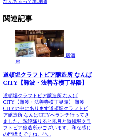
なんちゃって調理師
関連記事
居酒
屋
道頓堀クラフトビア醸造所 なんば
CITY【難波・法善寺横丁界隈】
道頓堀クラフトビア醸造所 なんば
CITY【難波・法善寺横丁界隈】 難波
CITYの中にあります道頓堀クラフトビ
ア醸造所 なんばCITYへランチ行ってき
ました。階段降りると風月と道頓堀クラ
フトビア醸造所がございます。和な感じ
の門構えですね。^^...