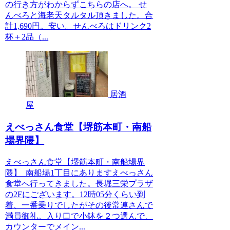
の行き方がわからずこちらの店へ。 せ
んべろと海老天タルタル頂きました。合
計1,690円。安い。せんべろはドリンク2
杯＋2品（...
居酒
屋
えべっさん食堂【堺筋本町・南船
場界隈】
えべっさん食堂【堺筋本町・南船場界
隈】 南船場1丁目にありますえべっさん
食堂へ行ってきました。長堀三栄プラザ
の2Fにございます。12時05分くらい到
着、一番乗りでしたがその後常連さんで
満員御礼。入り口で小鉢を２つ選んで、
カウンターでメイン...