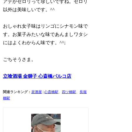
アテがセロリって珍しいですね。セロリ
以外は美味しいです。^^
おしゃれ女子味はリンゴにシナモン味で
す。お菓子みたいな味であんましワタシ
にはよくわからん味です。^^;
ごちそうさま。
立喰酒場 金獅子 心斎橋パルコ店
関連ランキング：
居酒屋
|
心斎橋駅
、
四ツ橋駅
、
長堀
橋駅