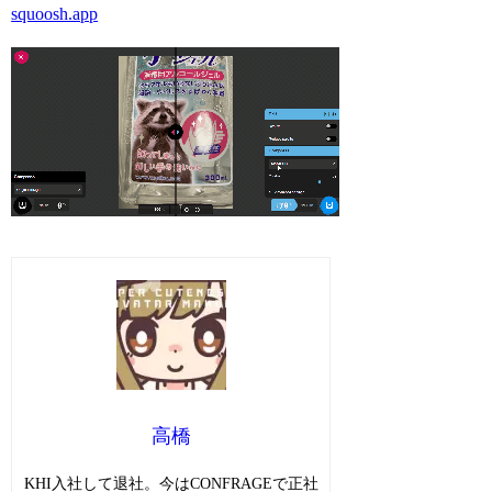
squoosh.app
高橋
KHI入社して退社。今はCONFRAGEで正社