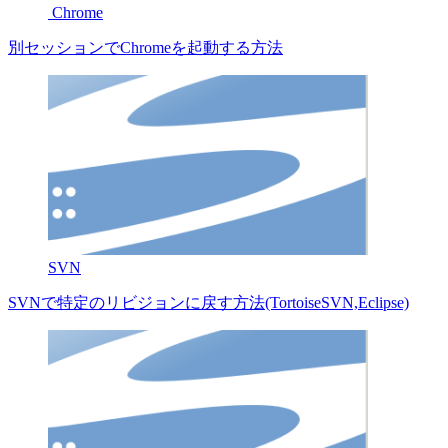
Chrome
別セッションでChromeを起動する方法
SVN
SVNで特定のリビジョンに戻す方法(TortoiseSVN,Eclipse)