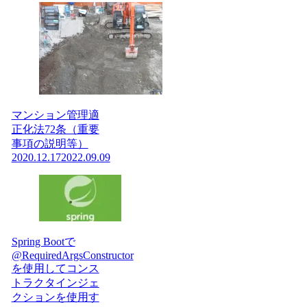
マンション管理適
正化法72条（重要
事項の説明等）
2020.12.17
2022.09.09
Spring Bootで
@RequiredArgsConstructor
を使用してコンス
トラクタインジェ
クションを使用す