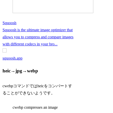
Squoosh
Squoosh is the ultimate image optimizer that
allows you to compress and compare images
with different codecs in your bro...
squoosh.app
heic→jpg→webp
cwebpコマンドではheicをコンバートす
ることができないようです。
cwebp compresses an image