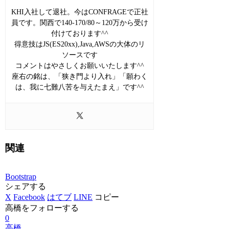
KHI入社して退社。今はCONFRAGEで正社
員です。関西で140-170/80～120万から受け
付けております^^
得意技はJS(ES20xx),Java,AWSの大体のリ
ソースです
コメントはやさしくお願いいたします^^
座右の銘は、「狭き門より入れ」「願わく
は、我に七難八苦を与えたまえ」です^^
関連
Bootstrap
シェアする
X
Facebook
はてブ
LINE
コピー
高橋をフォローする
0
高橋