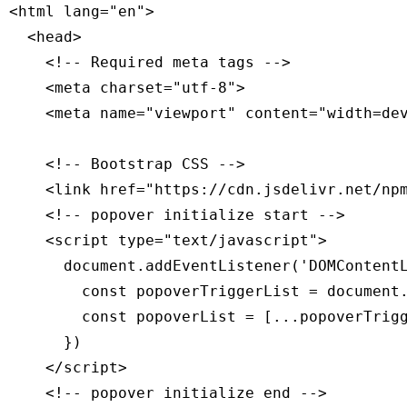
<html lang="en">

  <head>

    <!-- Required meta tags -->

    <meta charset="utf-8">

    <meta name="viewport" content="width=dev
    <!-- Bootstrap CSS -->

    <link href="https://cdn.jsdelivr.net/np
    <!-- popover initialize start -->

    <script type="text/javascript">

      document.addEventListener('DOMContentL
        const popoverTriggerList = document.
        const popoverList = [...popoverTrigg
      })

    </script>

    <!-- popover initialize end -->
