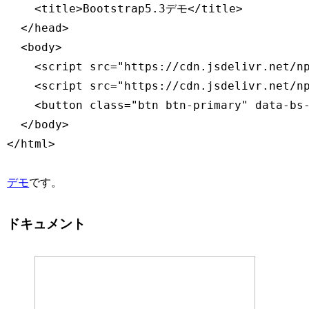
    <title>Bootstrap5.3デモ</title>

  </head>

  <body>

    <script src="https://cdn.jsdelivr.net/n
    <script src="https://cdn.jsdelivr.net/n
    <button class="btn btn-primary" data-b
  </body>

</html>
デモ
です。
ドキュメント