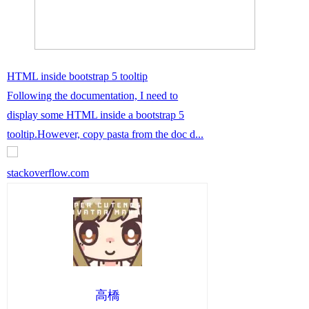
HTML inside bootstrap 5 tooltip
Following the documentation, I need to
display some HTML inside a bootstrap 5
tooltip.However, copy pasta from the doc d...
stackoverflow.com
高橋