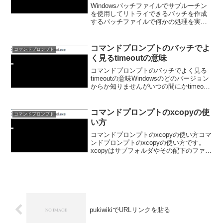
Windowsバッチファイルでサブルーチン
を使用してリトライできるバッチを作成
するバッチファイルで何かの処理を実行
するときに、1回失敗しても何度かリトラ
イしたいケースがあります。a.bat@echo
offset count=0type >...
コマンドプロンプトのバッチでよ
コマンドプロンプト
く見るtimeoutの意味
コマンドプロンプトのバッチでよく見る
timeoutの意味Windowsのどのバージョン
からか知りませんがいつの間にかtimeout
コマンドがありました。pauseコマンドと
似ていますが、timeoutは秒数を指定する
ことが出来ます。a.ba...
コマンドプロンプトのxcopyの使
コマンドプロンプト
い方
コマンドプロンプトのxcopyの使い方コマ
ンドプロンプトのxcopyの使い方です。
xcopyはサブフォルダやその配下のファイ
ルも全てコピーするコマンドです。基本
的には以下の書式です。xcopy コピー元
コピー先「/S /E」オプションを付...
pukiwikiでURLリンクを貼る