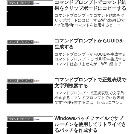
コマンドプロンプトでコマンド結
コマンドプロンプト
果をクリップボードにコピーする
コマンドプロンプトでコマンド結果をク
リップボードにコピーするWindows10で
clip使用clipコマンドを使用すると、コマ
ンド結果をクリップボードにコピーする
ことができます。C:\>dir | clipこれでエデ
ィタにctrl + vす...
コマンドプロンプトからUUIDを
コマンドプロンプト
生成する
コマンドプロンプトからUUIDを生成する
コマンドプロンプトにはUUIDを生成する
コマンドはありませんが、WSL経由で
uuidgenコマンドを使用することにより、
UUIDを生成することができます。
C:\Users\takahashi-h5>w...
コマンドプロンプトで正規表現で
コマンドプロンプト
文字列検索する
コマンドプロンプトで正規表現で文字列
検索するコマンドプロンプトで正規表現
で文字列検索するには、findstrコマンド
を使用します。findstr /Rオプションを使
用すると正規表現が使えます。a.txtファ
イル内a.jsa.jspa.htm...
Windowsバッチファイルでサブ
コマンドプロンプト
ルーチンを使用してリトライでき
るバッチを作成する