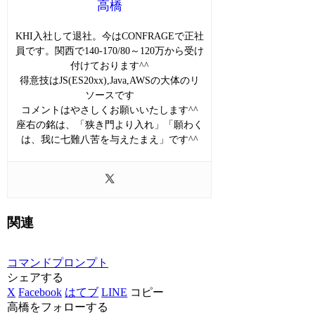
高橋
KHI入社して退社。今はCONFRAGEで正社
員です。関西で140-170/80～120万から受け
付けております^^
得意技はJS(ES20xx),Java,AWSの大体のリ
ソースです
コメントはやさしくお願いいたします^^
座右の銘は、「狭き門より入れ」「願わく
は、我に七難八苦を与えたまえ」です^^
関連
コマンドプロンプト
シェアする
X
Facebook
はてブ
LINE
コピー
高橋をフォローする