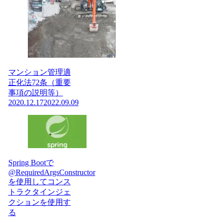
マンション管理適
正化法72条（重要
事項の説明等）
2020.12.17
2022.09.09
Spring Bootで
@RequiredArgsConstructor
を使用してコンス
トラクタインジェ
クションを使用す
る