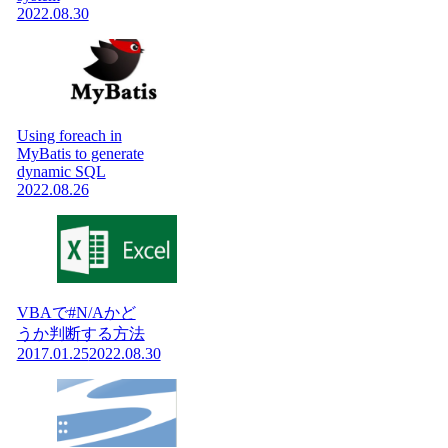
2022.08.30
Using foreach in
MyBatis to generate
dynamic SQL
2022.08.26
VBAで#N/Aかど
うか判断する方法
2017.01.25
2022.08.30