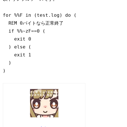
for %%F in (test.log) do (

  REM 0バイトなら正常終了

  if %%~zF==0 (

    exit 0

  ) else (

    exit 1

  )

)